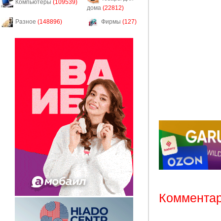
Компьютеры
(109539)
дома
(22812)
Разное
(148896)
Фирмы
(127)
Комментар