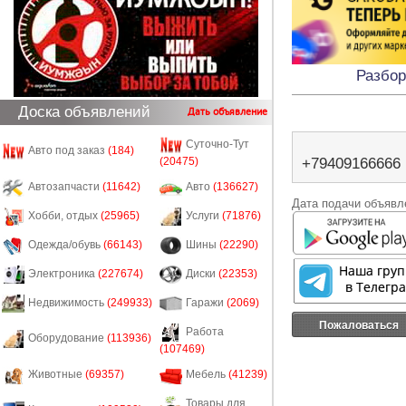
Разбор
Доска объявлений
Дать объявление
Суточно-Тут
Авто под заказ
(184)
(20475)
+79409166666
Автозапчасти
(11642)
Авто
(136627)
Дата подачи объявле
Хобби, отдых
(25965)
Услуги
(71876)
Одежда/обувь
(66143)
Шины
(22290)
Электроника
(227674)
Диски
(22353)
Недвижимость
(249933)
Гаражи
(2069)
Пожаловаться
Работа
Оборудование
(113936)
(107469)
Животные
(69357)
Мебель
(41239)
Товары для