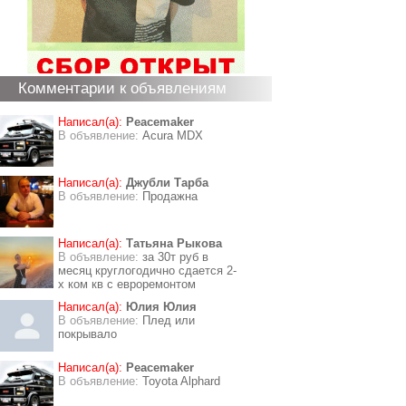
Комментарии к объявлениям
Написал(а):
Peacemaker
В объявление:
Acura MDX
Написал(а):
Джубли Тарба
В объявление:
Продажна
Написал(а):
Татьяна Рыкова
В объявление:
за 30т руб в
месяц круглогодично сдается 2-
х ком кв с евроремонтом
Написал(а):
Юлия Юлия
В объявление:
Плед или
покрывало
Написал(а):
Peacemaker
В объявление:
Toyota Alphard