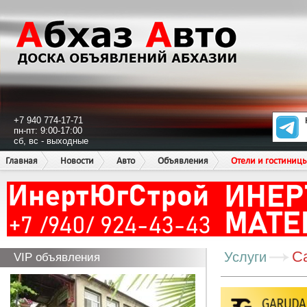
+7 940 774-17-71
пн-пт: 9:00-17:00
сб, вс - выходные
Главная
Новости
Авто
Объявления
Отели и гостиниц
С
Услуги
VIP объявления