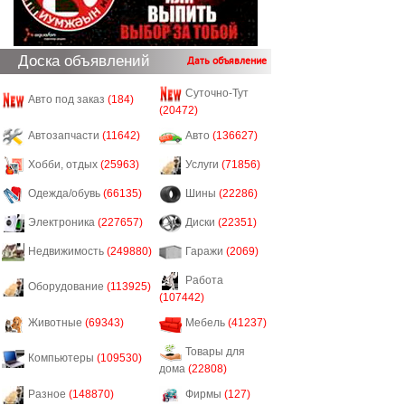
Доска объявлений
Дать объявление
Суточно-Тут
Авто под заказ
(184)
(20472)
Автозапчасти
(11642)
Авто
(136627)
Хобби, отдых
(25963)
Услуги
(71856)
Одежда/обувь
(66135)
Шины
(22286)
Электроника
(227657)
Диски
(22351)
Недвижимость
(249880)
Гаражи
(2069)
Работа
Оборудование
(113925)
(107442)
Животные
(69343)
Мебель
(41237)
Товары для
Компьютеры
(109530)
дома
(22808)
Разное
(148870)
Фирмы
(127)