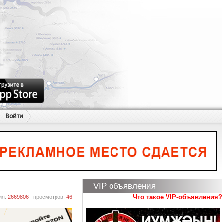
Войти
VIP объявления
Что такое VIP-объявления?
ия:
2669806
просмотров:
46