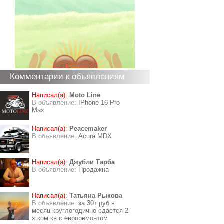
Комментарии к объявлениям
Написал(а):
Moto Line
В объявление:
IPhone 16 Pro
Max
Написал(а):
Peacemaker
В объявление:
Acura MDX
Написал(а):
Джубли Тарба
В объявление:
Продажна
Написал(а):
Татьяна Рыкова
В объявление:
за 30т руб в
месяц круглогодично сдается 2-
х ком кв с евроремонтом