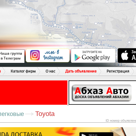
ы
Каталог фирм
О нас
Дать объявление
Регистрация
Toyota
легковые
ID номер объявлен