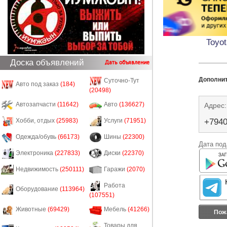
Toyo
Доска объявлений
Дать объявление
Дополни
Суточно-Тут
Авто под заказ
(184)
(20498)
Автозапчасти
(11642)
Авто
(136627)
Адрес:
+794
Хобби, отдых
(25983)
Услуги
(71951)
Одежда/обувь
(66173)
Шины
(22300)
Дата под
Электроника
(227833)
Диски
(22370)
Недвижимость
(250111)
Гаражи
(2070)
Работа
Оборудование
(113964)
(107551)
Животные
(69429)
Мебель
(41266)
Пож
Товары для