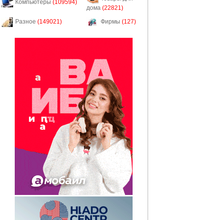
Компьютеры
(109594)
дома
(22821)
Разное
(149021)
Фирмы
(127)