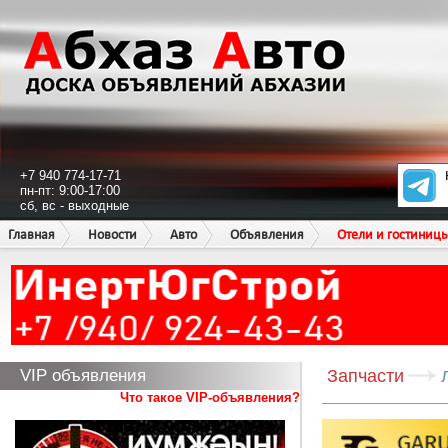
+7 940 774-17-71
пн-пт: 9:00-17:00
сб, вс - выходные
Главная
Новости
Авто
Объявления
Отели и гостиниц
VIP объявления
Запчасти
Что такое VIP-объявления?