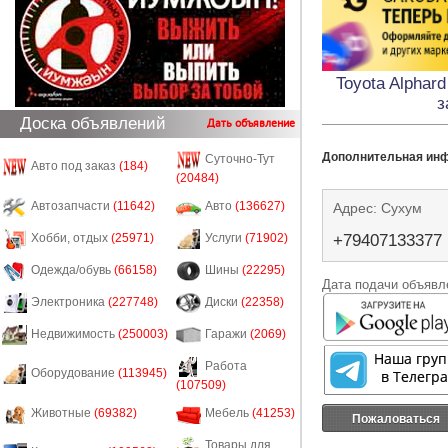
Toyota Alphar
з
Доска объявлений
Дать объявление
Дополнительная ин
Суточно-Тут
Авто под заказ
(184)
(20484)
Автозапчасти
(11642)
Авто
(136627)
Адрес: Сухум
+79407133377
Хобби, отдых
(25971)
Услуги
(71902)
Одежда/обувь
(66158)
Шины
(22295)
Дата подачи объявле
Электроника
(227748)
Диски
(22358)
Недвижимость
(250003)
Гаражи
(2069)
Работа
Оборудование
(113945)
(107509)
Животные
(69382)
Мебель
(41253)
Пожаловаться
Товары для