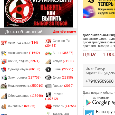
Доска объявлений
Дать объявление
Дополнительная ин
запчастям Форд таурус
Суточно-Тут
диски три одинаковые
Авто под заказ
(184)
(20484)
двигатель в сборе 3 
Автозапчасти
(11642)
Авто
(136627)
Цена: 1 000
Хобби, отдых
(25971)
Услуги
(71911)
Имя: Тимур
Одежда/обувь
(66158)
Шины
(22295)
Адрес: Пицундск
Электроника
(227753)
Диски
(22358)
+79409589698
Недвижимость
(250010)
Гаражи
(2069)
Дата подачи объявле
Работа
Оборудование
(113946)
(107512)
Животные
(69385)
Мебель
(41255)
Товары для