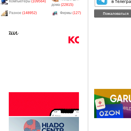
Компьютеры
(109564)
дома
(22815)
Разное
(148952)
Фирмы
(127)
Пожаловаться