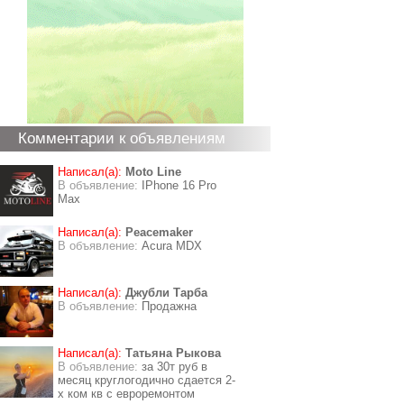
Комментарии к объявлениям
Написал(а):
Moto Line
В объявление:
IPhone 16 Pro
Max
Написал(а):
Peacemaker
В объявление:
Acura MDX
Написал(а):
Джубли Тарба
В объявление:
Продажна
Написал(а):
Татьяна Рыкова
В объявление:
за 30т руб в
месяц круглогодично сдается 2-
х ком кв с евроремонтом