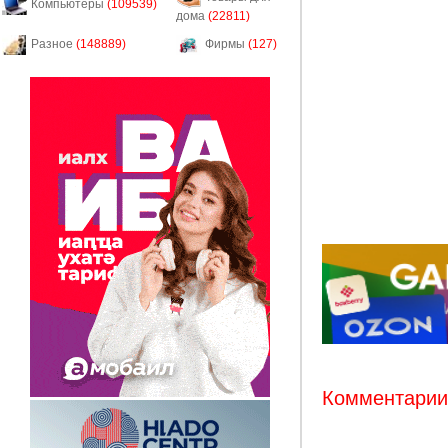
Компьютеры
(109539)
дома
(22811)
Разное
(148889)
Фирмы
(127)
Комментарии: