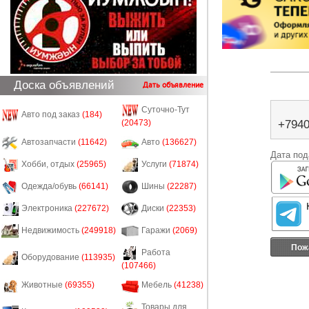
Доска объявлений
Дать объявление
Суточно-Тут
Авто под заказ
(184)
(20473)
+794
Автозапчасти
(11642)
Авто
(136627)
Дата под
Хобби, отдых
(25965)
Услуги
(71874)
Одежда/обувь
(66141)
Шины
(22287)
Электроника
(227672)
Диски
(22353)
Недвижимость
(249918)
Гаражи
(2069)
Пож
Работа
Оборудование
(113935)
(107466)
Животные
(69355)
Мебель
(41238)
Товары для