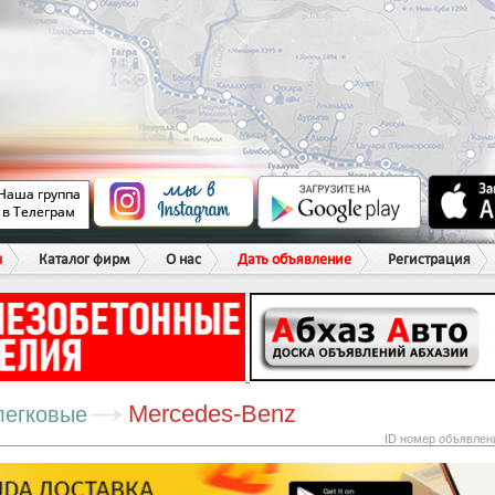
ы
Каталог фирм
О нас
Дать объявление
Регистрация
Mercedes-Benz
легковые
ID номер объявлен