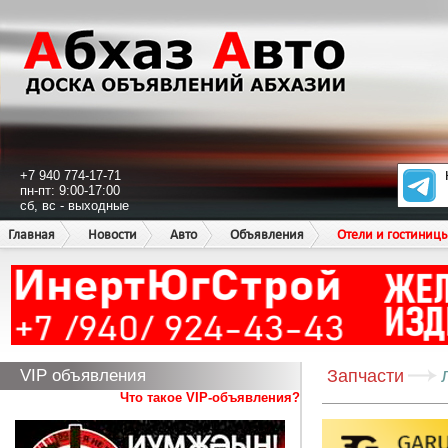
+7 940 774-17-71
пн-пт: 9:00-17:00
сб, вс - выходные
Главная
Новости
Авто
Объявления
Отели и гостиниц
VIP объявления
Запчасти
Что такое VIP-объявления?