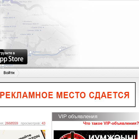
Войти
VIP объявления
Что такое VIP-объявления?
ия:
2668559
просмотров:
43