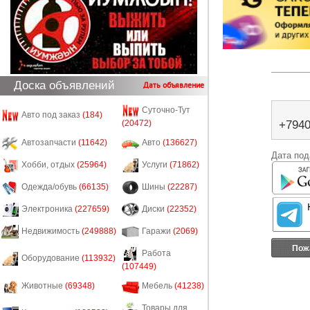
Доска объявлений
Дать объявление
Суточно-Тут
Авто под заказ
(184)
(20472)
+794
Автозапчасти
(11642)
Авто
(136627)
Дата под
Хобби, отдых
(25964)
Услуги
(71862)
Одежда/обувь
(66135)
Шины
(22287)
Электроника
(227659)
Диски
(22352)
Недвижимость
(249888)
Гаражи
(2069)
Пож
Работа
Оборудование
(113932)
(107449)
Животные
(69348)
Мебель
(41238)
Товары для