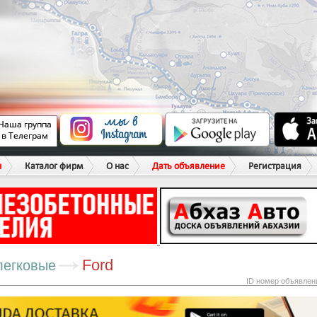
ы
Каталог фирм
О нас
Дать объявление
Регистрация
Ford
легковые
ID номер объявлен