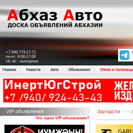
+7 940 774-17-71
пн-пт: 9:00-17:00
сб, вс - выходные
Главная
Новости
Авто
Объявления
Отели и гостиниц
VIP объявления
Запчасти
Что такое VIP-объявления?