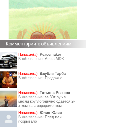
Комментарии к объявлениям
Написал(а):
Peacemaker
В объявление:
Acura MDX
Написал(а):
Джубли Тарба
В объявление:
Продажна
Написал(а):
Татьяна Рыкова
В объявление:
за 30т руб в
месяц круглогодично сдается 2-
х ком кв с евроремонтом
Написал(а):
Юлия Юлия
В объявление:
Плед или
покрывало