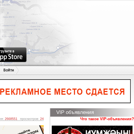
Войти
VIP объявления
Что такое VIP-объявления?
ия:
2668551
просмотров:
24