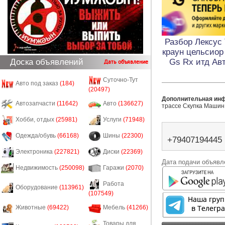
Разбор Лексус
краун цельсиор
Доска объявлений
Gs Rx итд Авт
Дать объявление
Суточно-Тут
Авто под заказ
(184)
(20497)
Дополнительная ин
Автозапчасти
(11642)
Авто
(136627)
трассе Скупка Машин
Хобби, отдых
(25981)
Услуги
(71948)
Одежда/обувь
(66168)
Шины
(22300)
+79407194445
Электроника
(227821)
Диски
(22369)
Дата подачи объявле
Недвижимость
(250098)
Гаражи
(2070)
Работа
Оборудование
(113961)
(107549)
Животные
(69422)
Мебель
(41266)
Товары для