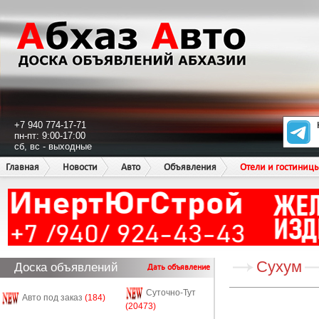
+7 940 774-17-71
пн-пт: 9:00-17:00
сб, вс - выходные
Главная
Новости
Авто
Объявления
Отели и гостиниц
Сухум
Доска объявлений
Дать объявление
Суточно-Тут
Авто под заказ
(184)
(20473)