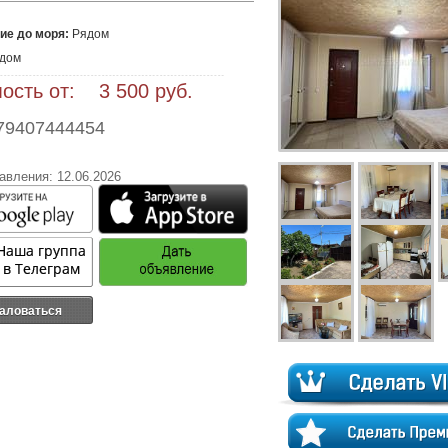
ие до моря:
Рядом
дом
ость от: 3 500 руб.
79407444454
авления: 12.06.2026
аловаться