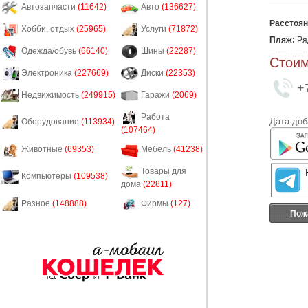
Автозапчасти
(11642)
Авто
(136627)
Расстоян
Хобби, отдых
(25965)
Услуги
(71872)
Пляж:
Ря
Одежда/обувь
(66140)
Шины
(22287)
Стоим
Электроника
(227669)
Диски
(22353)
+
Недвижимость
(249915)
Гаражи
(2069)
Работа
Дата доб
Оборудование
(113934)
(107464)
Животные
(69353)
Мебель
(41238)
Товары для
Компьютеры
(109538)
дома
(22811)
Разное
(148888)
Фирмы
(127)
Пож