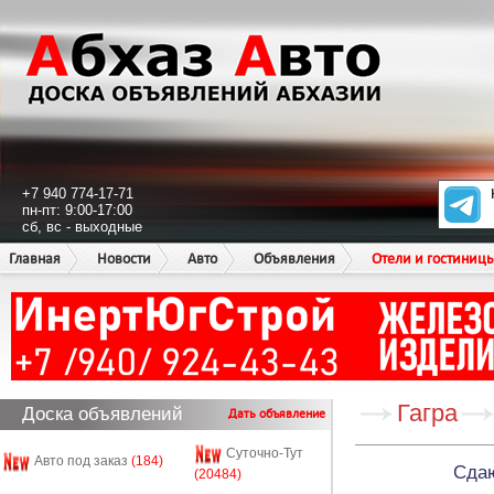
+7 940 774-17-71
пн-пт: 9:00-17:00
сб, вс - выходные
Главная
Новости
Авто
Объявления
Отели и гостиниц
Гагра
Доска объявлений
Дать объявление
Суточно-Тут
Авто под заказ
(184)
Сда
(20484)