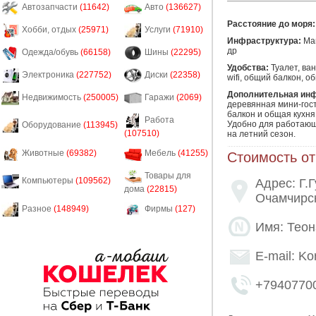
Автозапчасти
(11642)
Авто
(136627)
Расстояние до моря:
Хобби, отдых
(25971)
Услуги
(71910)
Инфраструктура:
Маг
др
Одежда/обувь
(66158)
Шины
(22295)
Удобства:
Туалет, ва
Электроника
(227752)
Диски
(22358)
wifi, общий балкон, о
Дополнительная ин
Недвижимость
(250005)
Гаражи
(2069)
деревянная мини-гост
балкон и общая кухня. 
Работа
Удобно для работающ
Оборудование
(113945)
(107510)
на летний сезон. 
Животные
(69382)
Мебель
(41255)
Стоимость от
Товары для
Компьютеры
(109562)
Адрес: Г.Г
дома
(22815)
Очамчирс
Разное
(148949)
Фирмы
(127)
Имя: Теон
E-mail: Ko
+7940770