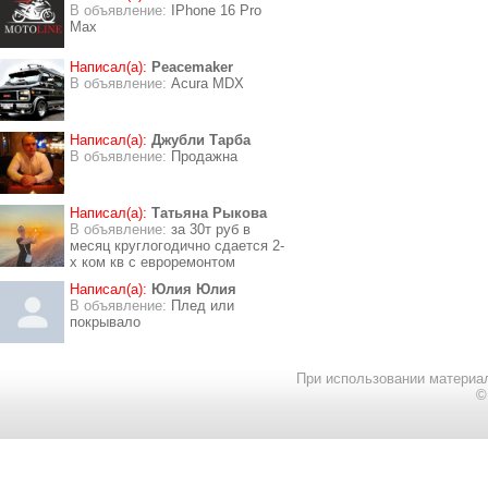
В объявление:
IPhone 16 Pro
Max
Написал(а):
Peacemaker
В объявление:
Acura MDX
Написал(а):
Джубли Тарба
В объявление:
Продажна
Написал(а):
Татьяна Рыкова
В объявление:
за 30т руб в
месяц круглогодично сдается 2-
х ком кв с евроремонтом
Написал(а):
Юлия Юлия
В объявление:
Плед или
покрывало
При использовании материал