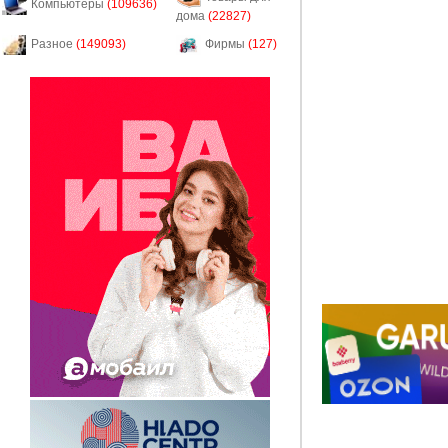
Компьютеры
(109636)
дома
(22827)
Разное
(149093)
Фирмы
(127)