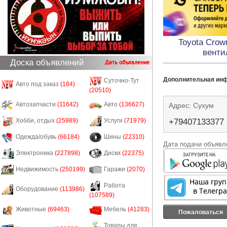
Toyota Crow
венти
Доска объявлений
Дать объявление
Дополнительная ин
Суточно-Тут
Авто под заказ
(184)
(20510)
Автозапчасти
(11642)
Авто
(136627)
Адрес: Сухум
+79407133377
Хобби, отдых
(25989)
Услуги
(71979)
Одежда/обувь
(66184)
Шины
(22310)
Дата подачи объявле
Электроника
(227898)
Диски
(22375)
Недвижимость
(250199)
Гаражи
(2070)
Работа
Оборудование
(113986)
(107589)
Животные
(69463)
Мебель
(41283)
Пожаловаться
Товары для