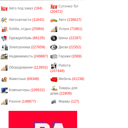
Суточно-Тут
Авто под заказ
(184)
(20472)
Автозапчасти
(11642)
Авто
(136627)
Хобби, отдых
(25964)
Услуги
(71861)
Одежда/обувь
(66135)
Шины
(22287)
Электроника
(227659)
Диски
(22352)
Недвижимость
(249887)
Гаражи
(2069)
Работа
Оборудование
(113932)
(107448)
Животные
(69348)
Мебель
(41238)
Товары для
Компьютеры
(109532)
дома
(22809)
Разное
(148877)
Фирмы
(127)