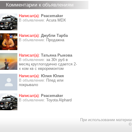
Комментарии к объявлениям
Написал(а):
Peacemaker
В объявление:
Acura MDX
Написал(а):
Джубли Тарба
В объявление:
Продажна
Написал(а):
Татьяна Рыкова
В объявление:
за 30т руб в
месяц круглогодично сдается 2-
х ком кв с евроремонтом
Написал(а):
Юлия Юлия
В объявление:
Плед или
покрывало
Написал(а):
Peacemaker
В объявление:
Toyota Alphard
При использовании материал