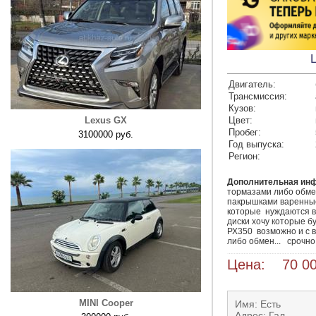
Двигатель:
Трансмиссия:
Кузов:
Lexus GX
Цвет:
Пробег:
3100000 руб.
Год выпуска:
Регион:
Дополнительная ин
тормазами либо обмен
пакрышками варенные 
которые  нуждаются в
диски хочу которые б
РХ350  возможно и с 
либо обмен...   срочно 
Цена: 70 00
MINI Cooper
Имя: Есть
Адрес: Гал