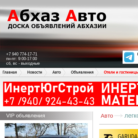
+7 940 774-17-71
пн-пт: 9:00-17:00
сб, вс - выходные
Главная
Новости
Авто
Объявления
Отели и гостиниц
легк
VIP объявления
Авто