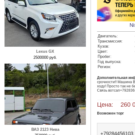
Ni
Двигатель:
Трансмиссия:
Кузов:
Lexus GX
Цвет:
Пробег:
2500000 руб.
Год выпуска:
Регион:
Дополнительная ин
срочности!! Машина В
ходу! Просто так не б
Связь вотсап+792836
Цена: 260 0
Возможен торг
ВАЗ 2123 Нива
+79284456103