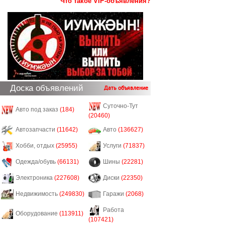
Что такое VIP-объявления?
Доска объявлений
Дать объявление
Суточно-Тут
Авто под заказ
(184)
(20460)
Автозапчасти
(11642)
Авто
(136627)
Хобби, отдых
(25955)
Услуги
(71837)
Одежда/обувь
(66131)
Шины
(22281)
Электроника
(227608)
Диски
(22350)
Недвижимость
(249830)
Гаражи
(2068)
Работа
Оборудование
(113911)
(107421)