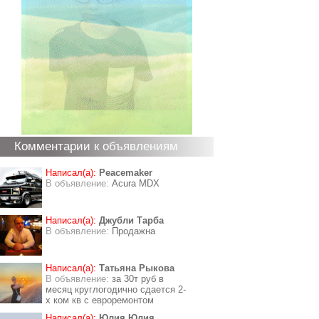
Комментарии к объявлениям
Написал(а):
Peacemaker
В объявление:
Acura MDX
Написал(а):
Джубли Тарба
В объявление:
Продажна
Написал(а):
Татьяна Рыкова
В объявление:
за 30т руб в
месяц круглогодично сдается 2-
х ком кв с евроремонтом
Написал(а):
Юлия Юлия