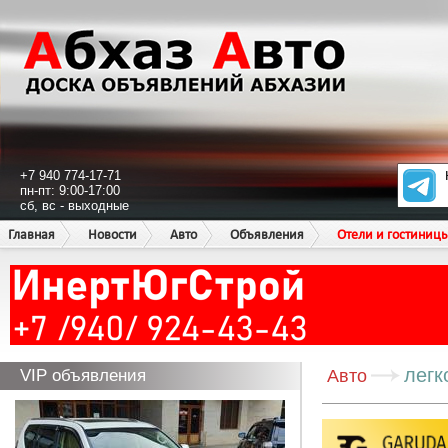
+7 940 774-17-71
пн-пт: 9:00-17:00
сб, вс - выходные
Главная
Новости
Авто
Объявления
Отели и гостиниц
легк
VIP объявления
Авто