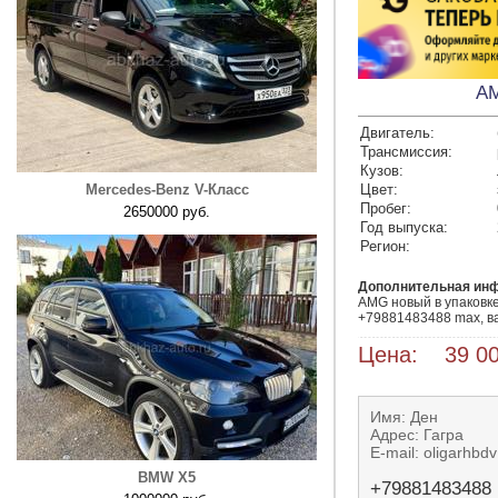
AM
Двигатель:
Трансмиссия:
Кузов:
Mercedes-Benz V-Класс
Цвет:
Пробег:
2650000 руб.
Год выпуска:
Регион:
Дополнительная ин
AMG новый в упаковке
+79881483488 max, в
Цена: 39 00
Имя: Ден
Адрес: Гагра
E-mail: oligarhb
BMW X5
+79881483488