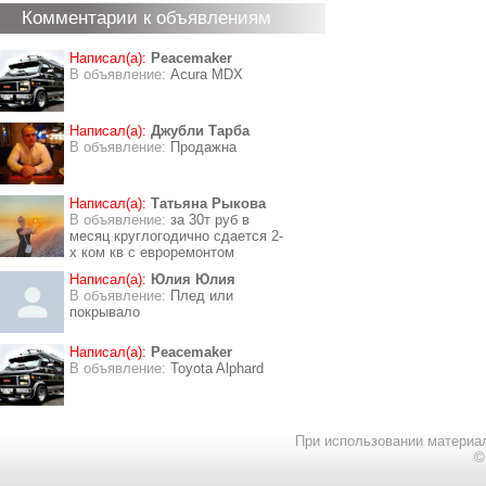
Комментарии к объявлениям
Написал(а):
Peacemaker
В объявление:
Acura MDX
Написал(а):
Джубли Тарба
В объявление:
Продажна
Написал(а):
Татьяна Рыкова
В объявление:
за 30т руб в
месяц круглогодично сдается 2-
х ком кв с евроремонтом
Написал(а):
Юлия Юлия
В объявление:
Плед или
покрывало
Написал(а):
Peacemaker
В объявление:
Toyota Alphard
При использовании материал