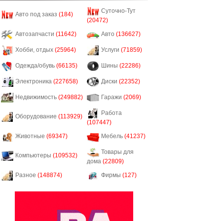
Суточно-Тут
Авто под заказ
(184)
(20472)
Автозапчасти
(11642)
Авто
(136627)
Хобби, отдых
(25964)
Услуги
(71859)
Одежда/обувь
(66135)
Шины
(22286)
Электроника
(227658)
Диски
(22352)
Недвижимость
(249882)
Гаражи
(2069)
Работа
Оборудование
(113929)
(107447)
Животные
(69347)
Мебель
(41237)
Товары для
Компьютеры
(109532)
дома
(22809)
Разное
(148874)
Фирмы
(127)