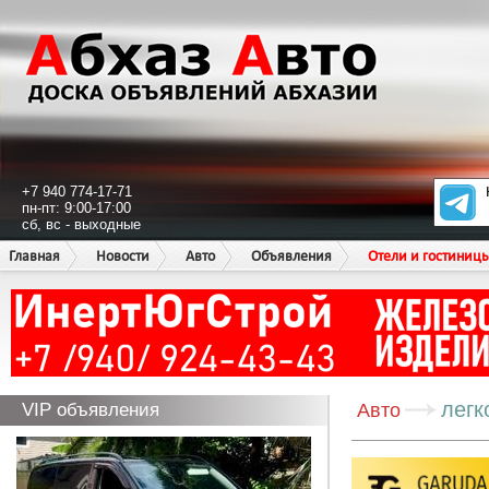
+7 940 774-17-71
пн-пт: 9:00-17:00
сб, вс - выходные
Главная
Новости
Авто
Объявления
Отели и гостиниц
легк
VIP объявления
Авто