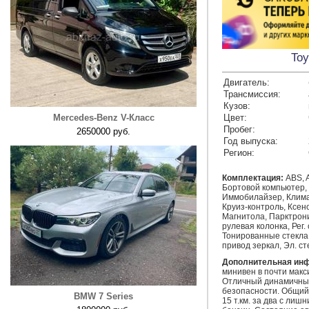
Toy
Двигатель:
Трансмиссия:
Кузов:
Mercedes-Benz V-Класс
Цвет:
Пробег:
2650000 руб.
Год выпуска:
Регион:
Комплектация:
ABS, A
Бортовой компьютер, 
Иммобилайзер, Клима
Круиз-контроль, Ксено
Магнитола, Парктрон
рулевая колонка, Рег.
Тонированные стекла
привод зеркал, Эл. с
Дополнительная ин
минивен в почти макс
Отличный динамичный
безопасности. Общий 
BMW 7 Series
15 т.км. за два с лишн