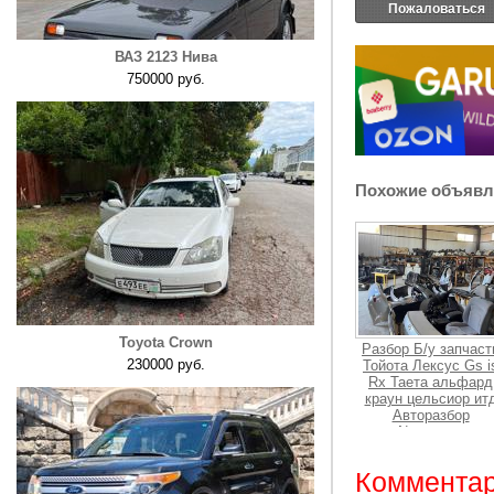
Пожаловаться
ВАЗ 2123 Нива
750000 руб.
Похожие объявл
Toyota Crown
Разбор Б/у запчаст
230000 руб.
Тойота Лексус Gs i
Rx Таета альфард
краун цельсиор ит
Авторазбор
None руб.
Комментар