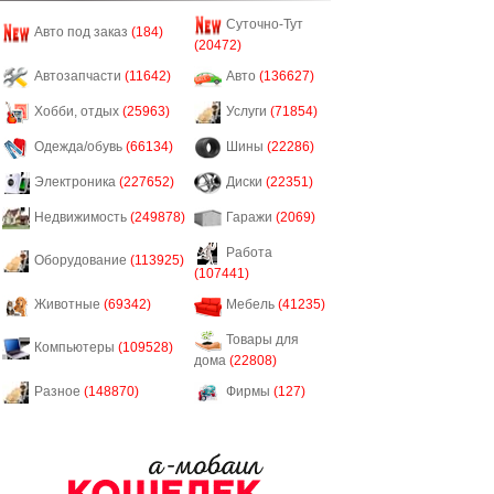
Суточно-Тут
Авто под заказ
(184)
(20472)
Автозапчасти
(11642)
Авто
(136627)
Хобби, отдых
(25963)
Услуги
(71854)
Одежда/обувь
(66134)
Шины
(22286)
Электроника
(227652)
Диски
(22351)
Недвижимость
(249878)
Гаражи
(2069)
Работа
Оборудование
(113925)
(107441)
Животные
(69342)
Мебель
(41235)
Товары для
Компьютеры
(109528)
дома
(22808)
Разное
(148870)
Фирмы
(127)