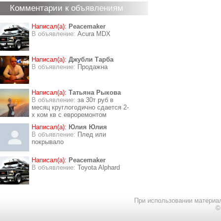
Комментарии к объявлениям
Написал(а):
Peacemaker
В объявление:
Acura MDX
Написал(а):
Джубли Тарба
В объявление:
Продажна
Написал(а):
Татьяна Рыкова
В объявление:
за 30т руб в
месяц круглогодично сдается 2-
х ком кв с евроремонтом
Написал(а):
Юлия Юлия
В объявление:
Плед или
покрывало
Написал(а):
Peacemaker
В объявление:
Toyota Alphard
При использовании материал