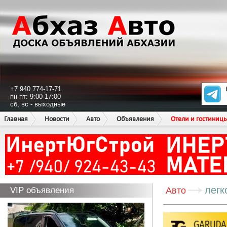
+7 940 774-17-71
пн-пт: 9:00-17:00
сб, вс - выходные
Главная
Новости
Авто
Объявления
Отели и гостиниц
легк
VIP объявления
Авто