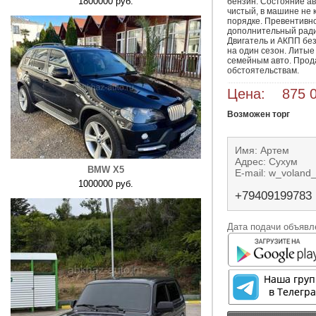
1800000 руб.
бензин. Состояние а
чистый, в машине не к
порядке. Превентивно
дополнительный ради
Двигатель и АКПП без
на один сезон. Литые 
семейным авто. Прод
обстоятельствам.
Цена: 875 0
Возможен торг
Имя: Артем
Адрес: Сухум
BMW X5
E-mail: w_voland
1000000 руб.
+79409199783
Дата подачи объявле