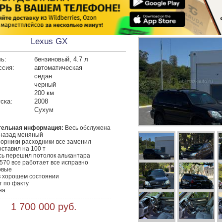
Lexus GX
ь:
бензиновый, 4.7 л
ссия:
автоматическая
седан
черный
200 км
ска:
2008
Сухум
тельная информация:
 Весь обслужена

назад меняный

орники расходники все заменил

ставил на 100 т

сь перешил потолок алькантара

x570 все работает все исправно

вые

 хорошем состоянии

т по факту

 1 700 000 руб.