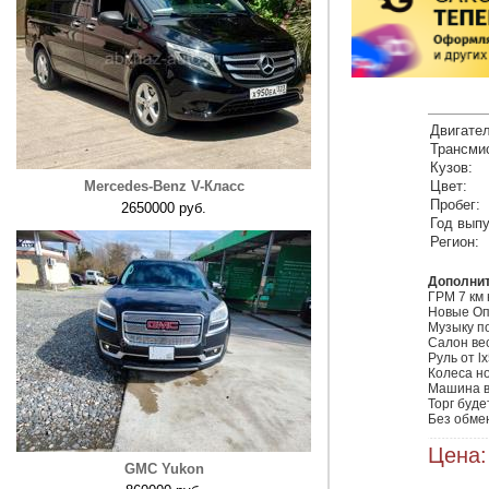
Двигател
Трансми
Кузов:
Mercedes-Benz V-Класс
Цвет:
Пробег:
2650000 руб.
Год выпу
Регион:
Дополни
ГРМ 7 км 
Новые Оп
Музыку по
Салон ве
Руль от l
Колеса но
Машина в
Торг буде
Цена:
GMC Yukon