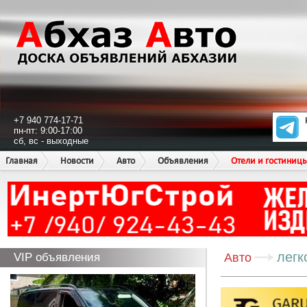
+7 940 774-17-71
пн-пт: 9:00-17:00
сб, вс - выходные
Главная
Новости
Авто
Объявления
Отели и гостиниц
легк
VIP объявления
Авто