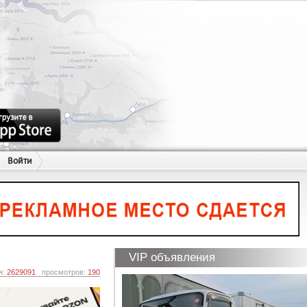
Войти
VIP объявления
я:
2629091
просмотров:
190