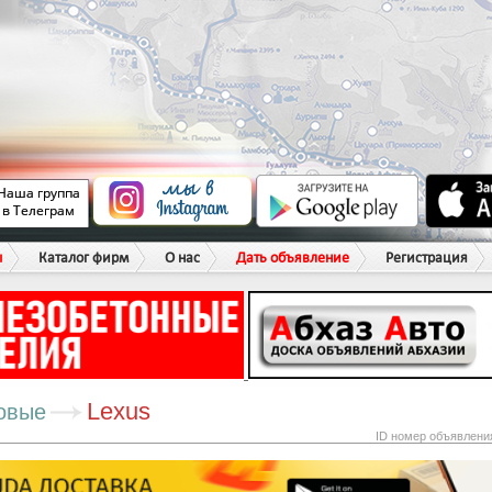
ы
Каталог фирм
О нас
Дать объявление
Регистрация
Lexus
овые
ID номер объявлени