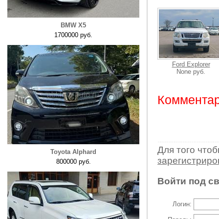
BMW X5
1700000 руб.
Ford Explorer
None руб.
Комментар
Для того что
Toyota Alphard
зарегистрир
800000 руб.
Войти под с
Логин: