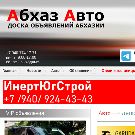
+7 940 774-17-71
пн-пт: 9:00-17:00
сб, вс - выходные
Главная
Новости
Авто
Объявления
Отели и гостиниц
легк
VIP объявления
Авто