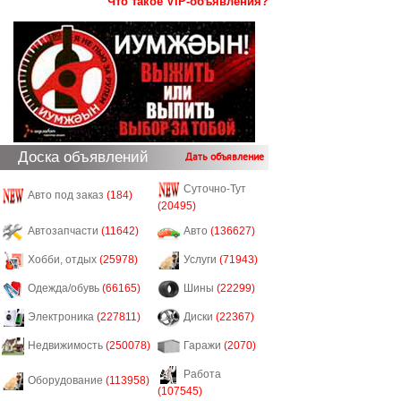
Что такое VIP-объявления?
Доска объявлений
Дать объявление
Суточно-Тут
Авто под заказ
(184)
(20495)
Автозапчасти
(11642)
Авто
(136627)
Хобби, отдых
(25978)
Услуги
(71943)
Одежда/обувь
(66165)
Шины
(22299)
Электроника
(227811)
Диски
(22367)
Недвижимость
(250078)
Гаражи
(2070)
Работа
Оборудование
(113958)
(107545)