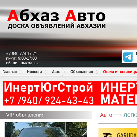
+7 940 774-17-71
пн-пт: 9:00-17:00
сб, вс - выходные
Главная
Новости
Авто
Объявления
Отели и гостиниц
легк
VIP объявления
Авто