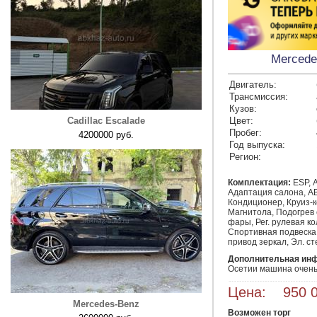
Mercede
Двигатель:
Трансмиссия:
Кузов:
Cadillac Escalade
Цвет:
Пробег:
4200000 руб.
Год выпуска:
Регион:
Комплектация:
ESP, А
Адаптация салона, AB
Кондиционер, Круиз-к
Магнитола, Подогрев
фары, Рег. рулевая ко
Спортивная подвеска,
привод зеркал, Эл. с
Дополнительная ин
Осетии машина очень 
Цена: 950 0
Mercedes-Benz
Возможен торг