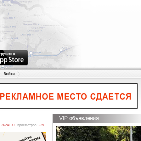
Войти
VIP объявления
:
2624100
просмотров:
2291