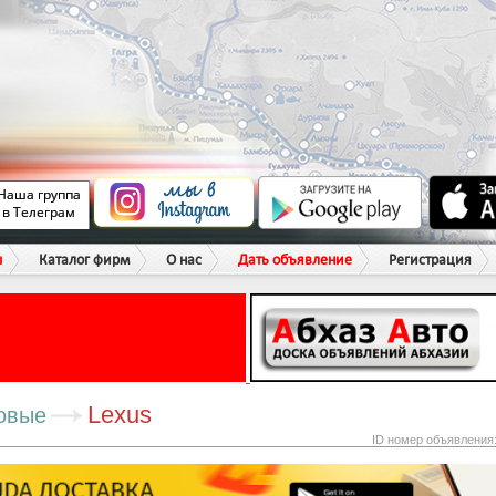
ы
Каталог фирм
О нас
Дать объявление
Регистрация
Lexus
овые
ID номер объявления