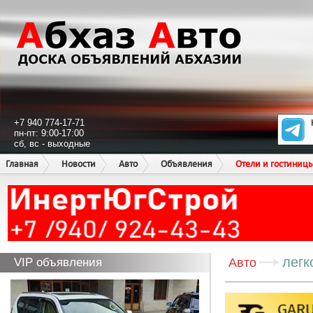
+7 940 774-17-71
пн-пт: 9:00-17:00
сб, вс - выходные
Главная
Новости
Авто
Объявления
Отели и гостиниц
легк
VIP объявления
Авто