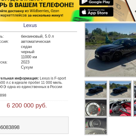
Lexus
ь:
бензиновый, 5.0 л
ссия:
автоматическая
седан
черный
11000 км
ска:
2023
Сухум
тельная информация:
 Lexus is F-sport 

500 л.с в идеале пробег 11 000 миль.



898
 6 200 000 руб.
86083898