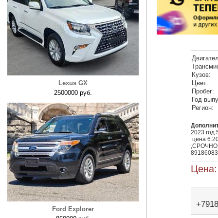
Двигател
Трансми
Кузов:
Lexus GX
Цвет:
Пробег:
2500000 руб.
Год выпу
Регион:
Дополни
2023 год 
 цена 6.200🍋 одна из единственных в России 
,СРОЧНО 
89186083
Цена:
+791
Ford Explorer