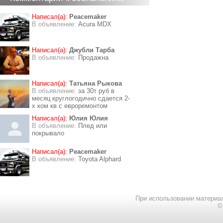
Написал(а):
Peacemaker
В объявление:
Acura MDX
Написал(а):
Джубли Тарба
В объявление:
Продажна
Написал(а):
Татьяна Рыкова
В объявление:
за 30т руб в
месяц круглогодично сдается 2-
х ком кв с евроремонтом
Написал(а):
Юлия Юлия
В объявление:
Плед или
покрывало
Написал(а):
Peacemaker
В объявление:
Toyota Alphard
При использовании материал