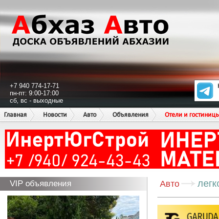
+7 940 774-17-71
пн-пт: 9:00-17:00
сб, вс - выходные
Главная
Новости
Авто
Объявления
Отели и гостиниц
легк
VIP объявления
Авто