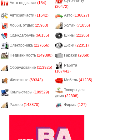
Суточно-Тут
Авто под заказ
(184)
(20472)
Автозапчасти
(11642)
Авто
(136627)
Хобби, отдых
(25963)
Услуги
(71856)
Одежда/обувь
(66135)
Шины
(22286)
Электроника
(227656)
Диски
(22351)
Недвижимость
(249880)
Гаражи
(2069)
Работа
Оборудование
(113925)
(107442)
Животные
(69343)
Мебель
(41235)
Товары для
Компьютеры
(109529)
дома
(22808)
Разное
(148870)
Фирмы
(127)