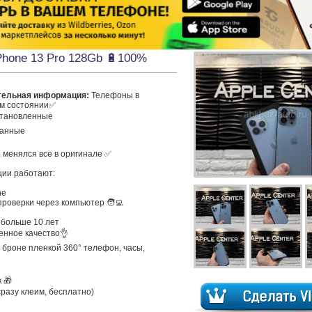
Phone 13 Pro 128Gb 🔋100%
тельная информация:
 Телефоны в 
м состоянии✅

становленныe

анныe

 менялся все в оригинале ✅

ии работают:

e

оверки через компьютер 🧑‍💻

больше 10 лет

нное качество👌

 броне пленкой 360° телефон, часы, 
 🎁

сразу клеим, бесплатно)
