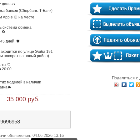
 данных

вка банков (Сбербанк, Т-Банк)

м Apple ID на месте

ь система обмена

 🔄

5 дней  🛡️

находится по улице Эшба 191

м поворот на новый район)

оты ⏰

 20:00

Поделиться с
гих моделей в наличии

 35 000 руб.
09696958
ачи объявления: 04.06.2026 13.16