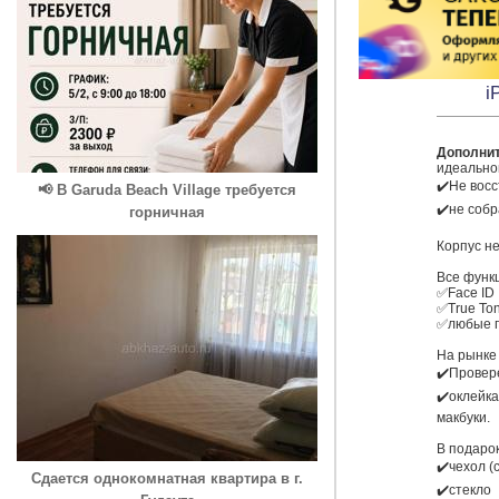
i
Дополни
идеально
✔️Не вос
📢 В Garuda Beach Village требуется
✔️не собр
горничная
Корпус не
Все функц
✅Face ID

✅True Ton
✅любые пр
На рынке 
✔️Провере
✔️оклейка
макбуки.

В подарок
✔️чехол (
Сдается однокомнатная квартира в г.
✔️стекло
