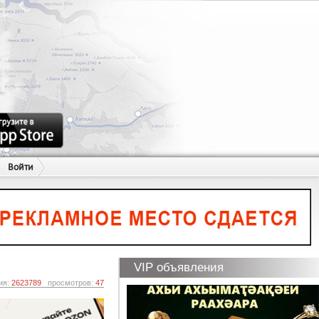
Войти
VIP объявления
ия:
2623789
просмотров:
47