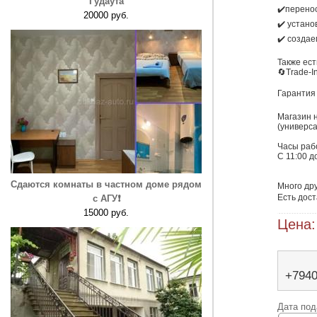
Гудаута
✔️перенос
20000 руб.
✔️ устано
✔️ создае
Также ест
🔄Trade-In
Гарантия 4
Магазин 
(универса
Часы раб
С 11:00 до
Сдаются комнаты в частном доме рядом
Много дру
с АГУ❗️
15000 руб.
Цена:
+794
Дата под