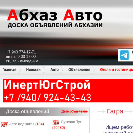
+7 940 774-17-71
пн-пт: 9:00-17:00
сб, вс - выходные
Главная
Новости
Авто
Объявления
Отели и гостиниц
Гагра
Доска объявлений
Дать объявление
Суточно-Тут
Авто под заказ
(184)
Ищем рабо
(20480)