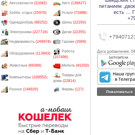
шведский ст
Автозапчасти
(11642)
Авто
(136627)
питанием ,двое
есть … П
Хобби, отдых
(25970)
Услуги
(71888)
+7
Одежда/обувь
(66152)
Шины
(22293)
Электроника
(227716)
Диски
(22355)
+7940712
Недвижимость
(249974)
Гаражи
(2069)
Дата добавления: 04
Работа
Оборудование
(113943)
(107496)
Животные
(69369)
Мебель
(41250)
Товары для
Компьютеры
(109552)
дома
(22814)
Разное
(148920)
Фирмы
(127)
Пожаловаться