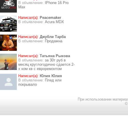
В объявление:
IPhone 16 Pro
Max
Написал(а):
Peacemaker
В объявление:
Acura MDX
Написал(а):
Джубли Тарба
В объявление:
Продажна
Написал(а):
Татьяна Рыкова
В объявление:
за 30т руб в
месяц круглогодично сдается 2-
х ком кв с евроремонтом
Написал(а):
Юлия Юлия
В объявление:
Плед или
покрывало
При использовании материал