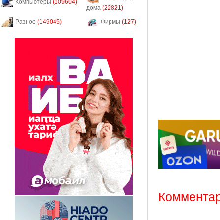
Компьютеры
(109604)
дома
(22821)
Разное
(149045)
Фирмы
(127)
Комментар