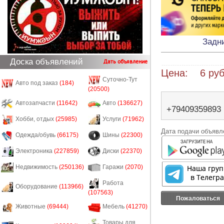
Задни
Доска объявлений
Дать объявление
Цена: 6 руб
Суточно-Тут
Авто под заказ
(184)
(20500)
Автозапчасти
(11642)
Авто
(136627)
+79409359893
Хобби, отдых
(25985)
Услуги
(71962)
Дата подачи объявле
Одежда/обувь
(66175)
Шины
(22300)
Электроника
(227859)
Диски
(22370)
Недвижимость
(250136)
Гаражи
(2070)
Работа
Оборудование
(113966)
(107563)
Пожаловаться
Животные
(69444)
Мебель
(41270)
Товары для