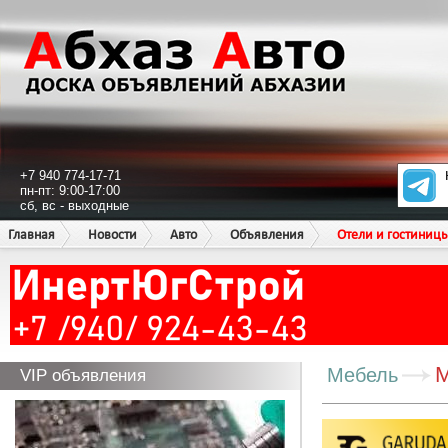
+7 940 774-17-71
пн-пт: 9:00-17:00
сб, вс - выходные
Главная
Новости
Авто
Объявления
Отели и гостиниц
М
Мебель
VIP объявления