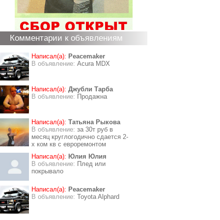
Комментарии к объявлениям
Написал(а):
Peacemaker
В объявление:
Acura MDX
Написал(а):
Джубли Тарба
В объявление:
Продажна
Написал(а):
Татьяна Рыкова
В объявление:
за 30т руб в
месяц круглогодично сдается 2-
х ком кв с евроремонтом
Написал(а):
Юлия Юлия
В объявление:
Плед или
покрывало
Написал(а):
Peacemaker
В объявление:
Toyota Alphard