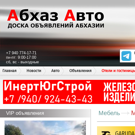
+7 940 774-17-71
пн-пт: 9:00-17:00
сб, вс - выходные
Главная
Новости
Авто
Объявления
Отели и гостиниц
М
Мебель
VIP объявления