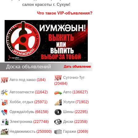
салон красоты г. Сухум!
Что такое VIP-объявления?
Доска объявлений
Дать объявление
Суточно-Тут
Авто под заказ
(184)
(20484)
Автозапчасти
(11642)
Авто
(136627)
Хобби, отдых
(25971)
Услуги
(71902)
Одежда/обувь
(66158)
Шины
(22295)
Электроника
(227748)
Диски
(22358)
Недвижимость
(250000)
Гаражи
(2069)