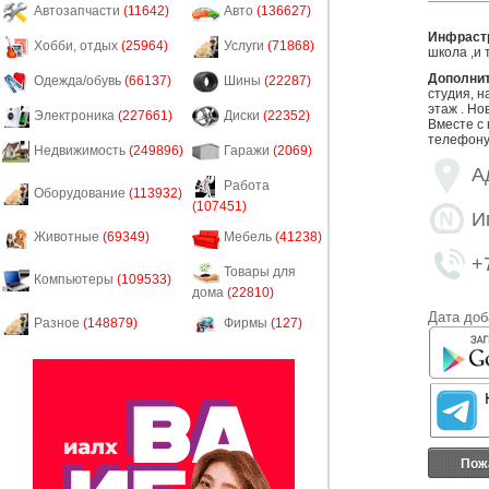
Автозапчасти
(11642)
Авто
(136627)
Инфрастр
Хобби, отдых
(25964)
Услуги
(71868)
школа ,и 
Дополни
Одежда/обувь
(66137)
Шины
(22287)
студия, на
этаж . Но
Электроника
(227661)
Диски
(22352)
Вместе с
телефону,
Недвижимость
(249896)
Гаражи
(2069)
А
Работа
Оборудование
(113932)
(107451)
И
Животные
(69349)
Мебель
(41238)
+
Товары для
Компьютеры
(109533)
дома
(22810)
Дата доб
Разное
(148879)
Фирмы
(127)
Пож