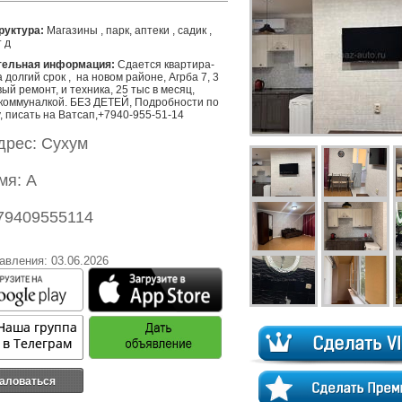
уктура:
Магазины , парк, аптеки , садик ,
т д
тельная информация:
 Сдается квартира-
 долгий срок ,  на новом районе, Агрба 7, 3 
вый ремонт, и техника, 25 тыс в месяц, 
 коммуналкой. БЕЗ ДЕТЕЙ, Подробности по 
 писать на Ватсап,+7940-955-51-14
дрес: Сухум
мя: А
79409555114
авления: 03.06.2026
аловаться