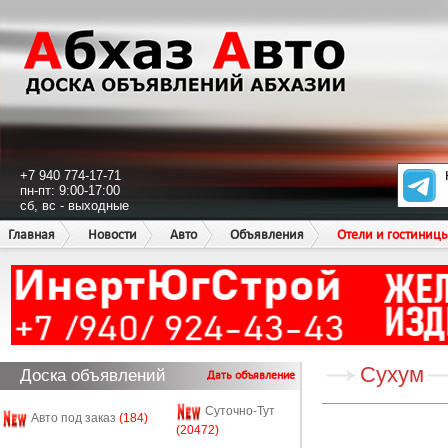
+7 940 774-17-71
пн-пт: 9:00-17:00
сб, вс - выходные
Главная
Новости
Авто
Объявления
Отели и гостиниц
Сухум
Доска объявлений
Дать объявление
Суточно-Тут
Авто под заказ
(184)
(20472)