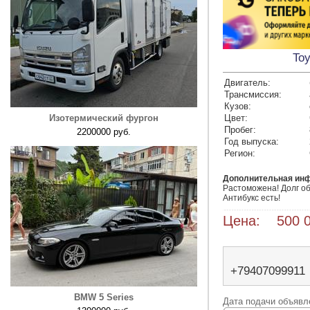
Toy
Двигатель:
Трансмиссия:
Кузов:
Изотермический фургон
Цвет:
Пробег:
2200000 руб.
Год выпуска:
Регион:
Дополнительная ин
Растоможена! Долг обм
Антибукс есть! 
Цена: 500 0
+79407099911
BMW 5 Series
Дата подачи объявле