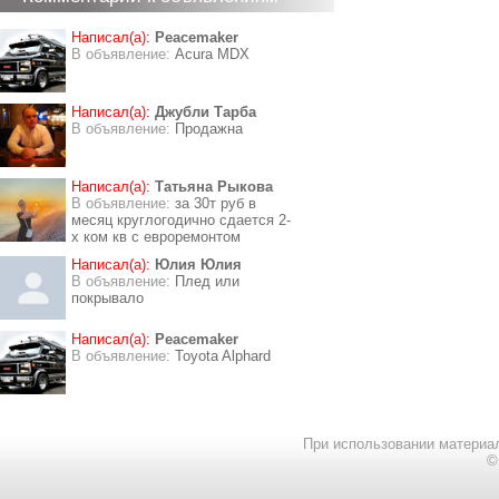
Написал(а):
Peacemaker
В объявление:
Acura MDX
Написал(а):
Джубли Тарба
В объявление:
Продажна
Написал(а):
Татьяна Рыкова
В объявление:
за 30т руб в
месяц круглогодично сдается 2-
х ком кв с евроремонтом
Написал(а):
Юлия Юлия
В объявление:
Плед или
покрывало
Написал(а):
Peacemaker
В объявление:
Toyota Alphard
При использовании материал