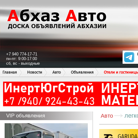
+7 940 774-17-71
пн-пт: 9:00-17:00
сб, вс - выходные
Главная
Новости
Авто
Объявления
Отели и гостиниц
легк
VIP объявления
Авто