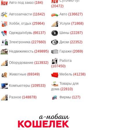
Суточно-Тут
Авто под заказ
(184)
(20472)
Автозапчасти
(11642)
Авто
(136627)
Хобби, отдых
(25964)
Услуги
(71868)
Одежда/обувь
(66137)
Шины
(22287)
Электроника
(227660)
Диски
(22352)
Недвижимость
(249895)
Гаражи
(2069)
Работа
Оборудование
(113932)
(107450)
Животные
(69349)
Мебель
(41238)
Товары для
Компьютеры
(109533)
дома
(22810)
Разное
(148878)
Фирмы
(127)