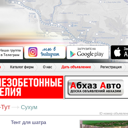
ы
Каталог фирм
О нас
Дать объявление
Регистрация
-Тут
Сухум
ID номер объявлен
Тент для шатра