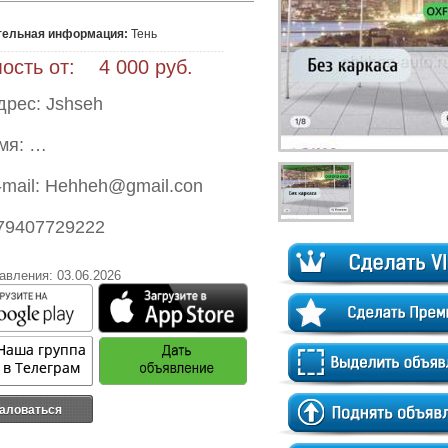
тельная информация:
 Тень 
ость от: 4 000 руб.
дрес: Jshseh
мя: …
-mail: Hehheh@gmail.con
79407729222
авления: 03.06.2026
аловаться