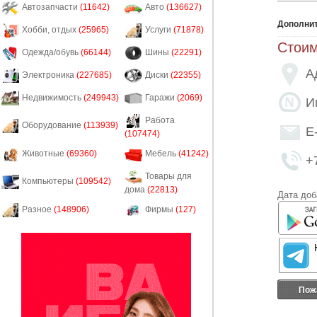
Автозапчасти
(11642)
Авто
(136627)
Дополни
Хобби, отдых
(25965)
Услуги
(71878)
Стоим
Одежда/обувь
(66144)
Шины
(22291)
А
Электроника
(227685)
Диски
(22355)
Недвижимость
(249943)
Гаражи
(2069)
И
Работа
Оборудование
(113939)
E
(107474)
Животные
(69360)
Мебель
(41242)
+
Товары для
Компьютеры
(109542)
дома
(22813)
Дата доб
Разное
(148906)
Фирмы
(127)
Пож