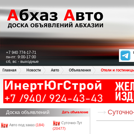
+7 940 774-17-71
пн-пт: 9:00-17:00
сб, вс - выходные
Главная
Новости
Авто
Объявления
Отели и гостиниц
Суточно
Доска объявлений
Дать объявление
Суточно-Тут
Авто под заказ
(184)
(20477)