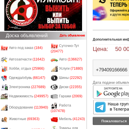
Доска объявлений
Дать объявление
Дополнительная ин
Суточно-Тут
Цена: 50 00
Авто под заказ
(184)
(20477)
Автозапчасти
(11642)
Авто
(136627)
Хобби, отдых
(25966)
Услуги
(71880)
+79409166666
Одежда/обувь
(66147)
Шины
(22292)
Дата подачи объявле
Электроника
(227689)
Диски
(22355)
Недвижимость
(249957)
Гаражи
(2069)
Работа
Оборудование
(113940)
(107478)
Животные
(69363)
Мебель
(41243)
Пожаловаться
Товары для