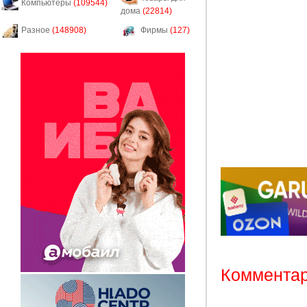
Компьютеры
(109544)
дома
(22814)
Разное
(148908)
Фирмы
(127)
Комментар