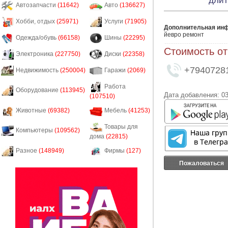
длит
Автозапчасти
(11642)
Авто
(136627)
Хобби, отдых
(25971)
Услуги
(71905)
Дополнительная ин
йевро ремонт 
Одежда/обувь
(66158)
Шины
(22295)
Стоимость от
Электроника
(227750)
Диски
(22358)
+7940728
Недвижимость
(250004)
Гаражи
(2069)
Работа
Оборудование
(113945)
Дата добавления: 03
(107510)
Животные
(69382)
Мебель
(41253)
Товары для
Компьютеры
(109562)
дома
(22815)
Разное
(148949)
Фирмы
(127)
Пожаловаться