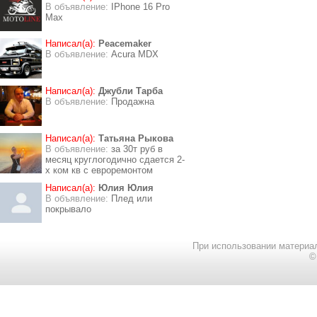
В объявление:
IPhone 16 Pro
Max
Написал(а):
Peacemaker
В объявление:
Acura MDX
Написал(а):
Джубли Тарба
В объявление:
Продажна
Написал(а):
Татьяна Рыкова
В объявление:
за 30т руб в
месяц круглогодично сдается 2-
х ком кв с евроремонтом
Написал(а):
Юлия Юлия
В объявление:
Плед или
покрывало
При использовании материал