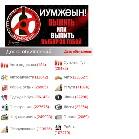
Доска объявлений
Дать объявление
Суточно-Тут
Авто под заказ
(184)
(20476)
Автозапчасти
(11642)
Авто
(136627)
Хобби, отдых
(25965)
Услуги
(71876)
Одежда/обувь
(66143)
Шины
(22290)
Электроника
(227675)
Диски
(22354)
Недвижимость
(249933)
Гаражи
(2069)
Работа
Оборудование
(113936)
(107470)