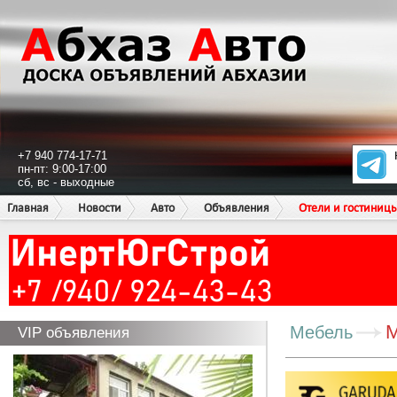
+7 940 774-17-71
пн-пт: 9:00-17:00
сб, вс - выходные
Главная
Новости
Авто
Объявления
Отели и гостиниц
М
Мебель
VIP объявления