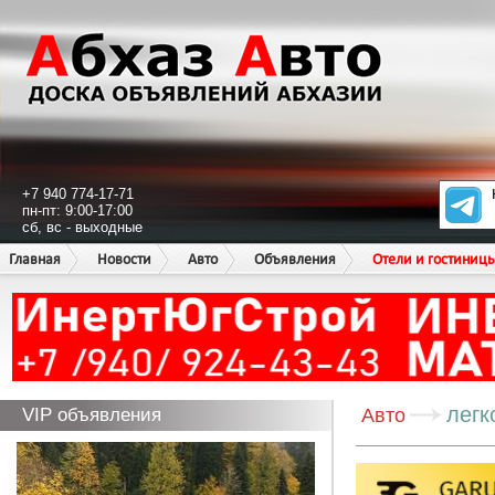
+7 940 774-17-71
пн-пт: 9:00-17:00
сб, вс - выходные
Главная
Новости
Авто
Объявления
Отели и гостиниц
легк
VIP объявления
Авто