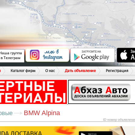
ы
Каталог фирм
О нас
Дать объявление
Регистрация
BMW Alpina
овые
ID номер объявлени