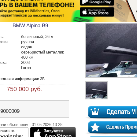
BMW Alpina B9
ь:
бензиновый, 36 л
ссия:
ручная
седан
серебристый металлик
400 км
ска:
2008
Гагра
тельная информация:
 750 000 руб.
09000009
ачи объявления: 31.05.2026 13.28