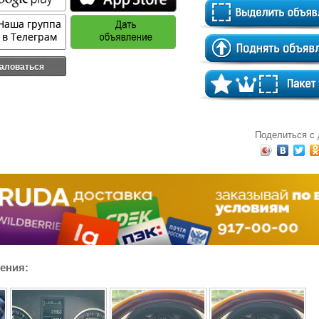
аловаться
Поделиться с
ения: