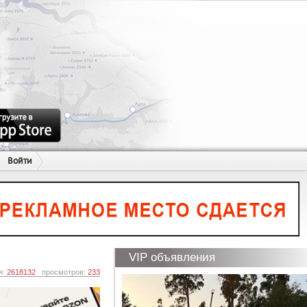
Войти
VIP объявления
я:
2618132
просмотров:
233