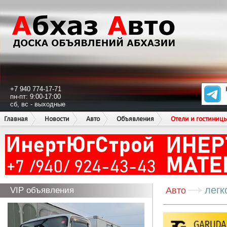
+7 940 774-17-71
пн-пт: 9:00-17:00
сб, вс - выходные
Главная
Новости
Авто
Объявления
Отели и гостиниц
легк
VIP объявления
Авто