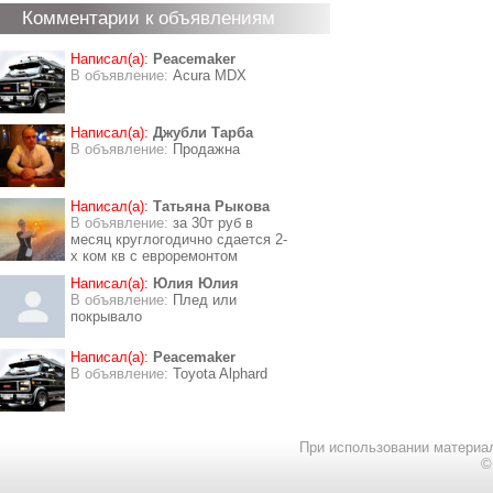
Комментарии к объявлениям
Написал(а):
Peacemaker
В объявление:
Acura MDX
Написал(а):
Джубли Тарба
В объявление:
Продажна
Написал(а):
Татьяна Рыкова
В объявление:
за 30т руб в
месяц круглогодично сдается 2-
х ком кв с евроремонтом
Написал(а):
Юлия Юлия
В объявление:
Плед или
покрывало
Написал(а):
Peacemaker
В объявление:
Toyota Alphard
При использовании материал