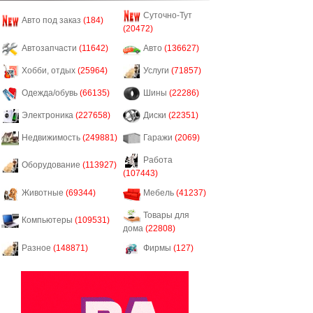
Суточно-Тут
Авто под заказ
(184)
(20472)
Автозапчасти
(11642)
Авто
(136627)
Хобби, отдых
(25964)
Услуги
(71857)
Одежда/обувь
(66135)
Шины
(22286)
Электроника
(227658)
Диски
(22351)
Недвижимость
(249881)
Гаражи
(2069)
Работа
Оборудование
(113927)
(107443)
Животные
(69344)
Мебель
(41237)
Товары для
Компьютеры
(109531)
дома
(22808)
Разное
(148871)
Фирмы
(127)