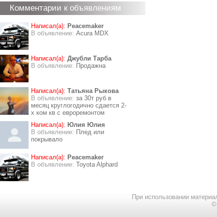
Комментарии к объявлениям
Написал(а):
Peacemaker
В объявление:
Acura MDX
Написал(а):
Джубли Тарба
В объявление:
Продажна
Написал(а):
Татьяна Рыкова
В объявление:
за 30т руб в
месяц круглогодично сдается 2-
х ком кв с евроремонтом
Написал(а):
Юлия Юлия
В объявление:
Плед или
покрывало
Написал(а):
Peacemaker
В объявление:
Toyota Alphard
При использовании материал