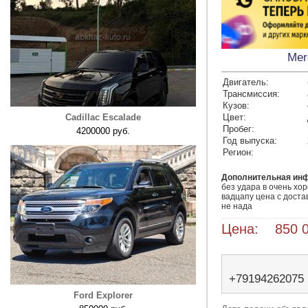
Mer
Двигатель:
Трансмиссия:
Кузов:
Cadillac Escalade
Цвет:
Пробег:
4200000 руб.
Год выпуска:
Регион:
Дополнительная ин
без удара в очень хо
вадцапу цена с достав
не нада 
Цена: 850 0
+79194262075
Ford Explorer