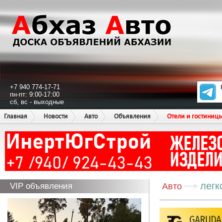
+7 940 774-17-71
пн-пт: 9:00-17:00
сб, вс - выходные
Главная
Новости
Авто
Объявления
Отели и гостиниц
легк
VIP объявления
Авто