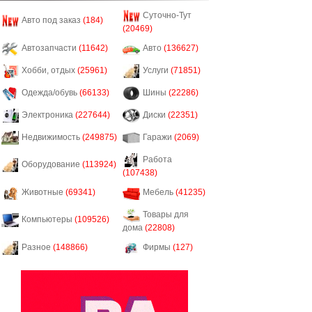
Суточно-Тут
Авто под заказ
(184)
(20469)
Автозапчасти
(11642)
Авто
(136627)
Хобби, отдых
(25961)
Услуги
(71851)
Одежда/обувь
(66133)
Шины
(22286)
Электроника
(227644)
Диски
(22351)
Недвижимость
(249875)
Гаражи
(2069)
Работа
Оборудование
(113924)
(107438)
Животные
(69341)
Мебель
(41235)
Товары для
Компьютеры
(109526)
дома
(22808)
Разное
(148866)
Фирмы
(127)