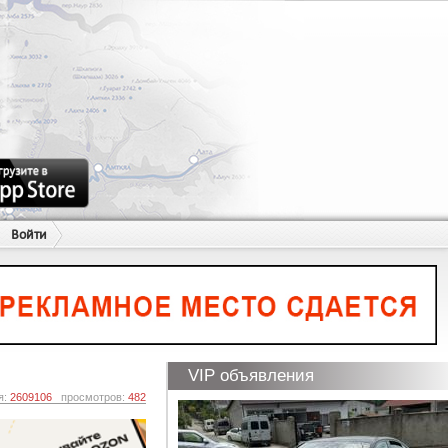
Войти
VIP объявления
я:
2609106
просмотров:
482