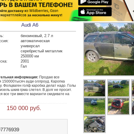
Audi A6
ь:
бензиновый, 2.7 л
ссия:
автоматическая
универсал
серебристый металлик
250000 км
ска:
2001
Гал
тельная информация:
 Продаю все 
 150000тысяч ауди оллроуд. Каропка 
. Фолцваген голф каробка делат надо. Голы 
изель шкив грма слетел. В долг не просит. 
 все три вместе варианти скидивате на 
 150 000 руб.
07776939