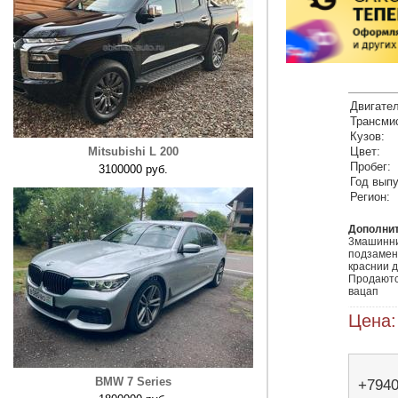
Двигател
Трансми
Кузов:
Mitsubishi L 200
Цвет:
Пробег:
3100000 руб.
Год выпу
Регион:
Дополни
3машинни
подзамену
краснии д
Продаются
вацап
Цена:
BMW 7 Series
+794