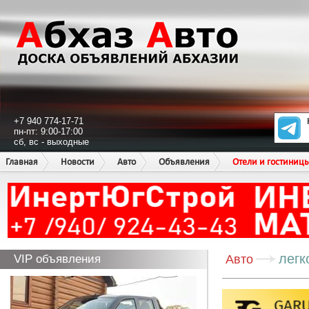
+7 940 774-17-71
пн-пт: 9:00-17:00
сб, вс - выходные
Главная
Новости
Авто
Объявления
Отели и гостиниц
легк
VIP объявления
Авто