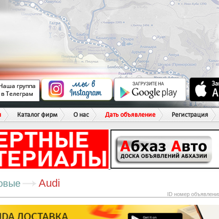
ы
Каталог фирм
О нас
Дать объявление
Регистрация
Audi
овые
ID номер объявлени