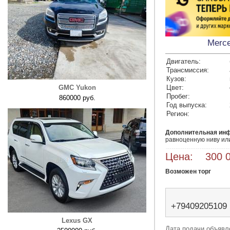
Merc
Двигатель:
Трансмиссия:
Кузов:
GMC Yukon
Цвет:
Пробег:
860000 руб.
Год выпуска:
Регион:
Дополнительная ин
равноценную ниву ил
Цена: 300 0
Возможен торг
+79409205109
Lexus GX
Дата подачи объявле