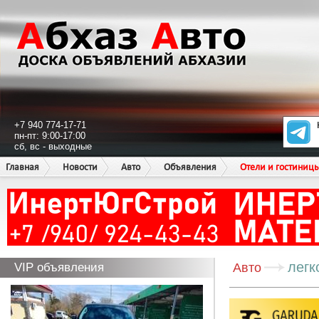
+7 940 774-17-71
пн-пт: 9:00-17:00
сб, вс - выходные
Главная
Новости
Авто
Объявления
Отели и гостиниц
легк
VIP объявления
Авто