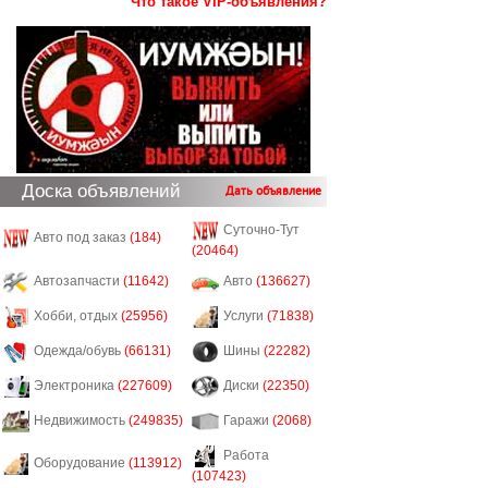
Что такое VIP-объявления?
Доска объявлений
Дать объявление
Суточно-Тут
Авто под заказ
(184)
(20464)
Автозапчасти
(11642)
Авто
(136627)
Хобби, отдых
(25956)
Услуги
(71838)
Одежда/обувь
(66131)
Шины
(22282)
Электроника
(227609)
Диски
(22350)
Недвижимость
(249835)
Гаражи
(2068)
Работа
Оборудование
(113912)
(107423)