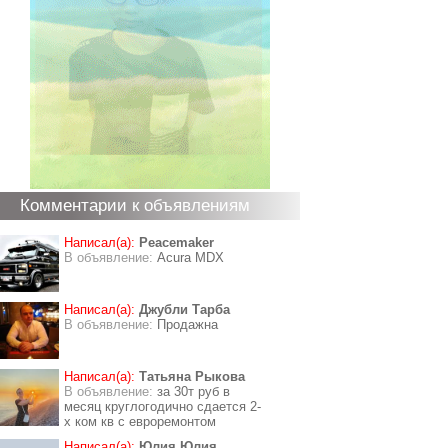
Комментарии к объявлениям
Написал(а):
Peacemaker
В объявление:
Acura MDX
Написал(а):
Джубли Тарба
В объявление:
Продажна
Написал(а):
Татьяна Рыкова
В объявление:
за 30т руб в
месяц круглогодично сдается 2-
х ком кв с евроремонтом
Написал(а):
Юлия Юлия