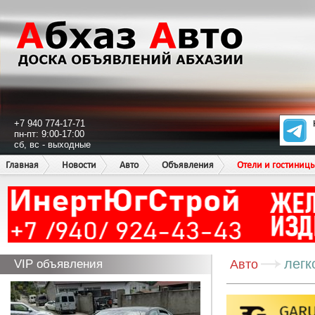
+7 940 774-17-71
пн-пт: 9:00-17:00
сб, вс - выходные
Главная
Новости
Авто
Объявления
Отели и гостиниц
легк
VIP объявления
Авто