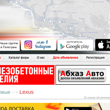
ы
Каталог фирм
О нас
Дать объявление
Регистрация
Lexus
овые
ID номер объявлени