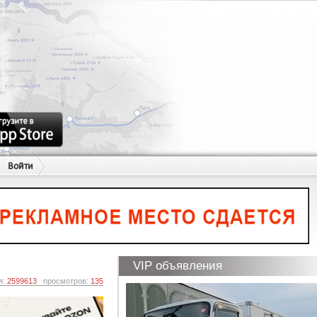
Войти
VIP объявления
я:
2599613
просмотров:
135