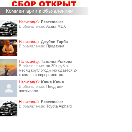
Комментарии к объявлениям
Написал(а):
Peacemaker
В объявление:
Acura MDX
Написал(а):
Джубли Тарба
В объявление:
Продажна
Написал(а):
Татьяна Рыкова
В объявление:
за 30т руб в
месяц круглогодично сдается 2-
х ком кв с евроремонтом
Написал(а):
Юлия Юлия
В объявление:
Плед или
покрывало
Написал(а):
Peacemaker
В объявление:
Toyota Alphard