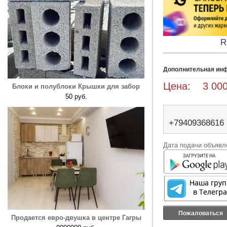
R
Дополнительная ин
Цена: 3 000
Блоки и полублоки Крышки для забор
50 руб.
+79409368616
Дата подачи объявле
Пожаловаться
Продается евро-двушка в центре Гагры