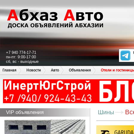
+7 940 774-17-71
пн-пт: 9:00-17:00
сб, вс - выходные
Главная
Новости
Авто
Объявления
Отели и гостиниц
Вс
Шины
VIP объявления