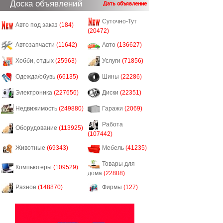
Доска объявлений
Дать объявление
Суточно-Тут
Авто под заказ
(184)
(20472)
Автозапчасти
(11642)
Авто
(136627)
Хобби, отдых
(25963)
Услуги
(71856)
Одежда/обувь
(66135)
Шины
(22286)
Электроника
(227656)
Диски
(22351)
Недвижимость
(249880)
Гаражи
(2069)
Работа
Оборудование
(113925)
(107442)
Животные
(69343)
Мебель
(41235)
Товары для
Компьютеры
(109529)
дома
(22808)
Разное
(148870)
Фирмы
(127)