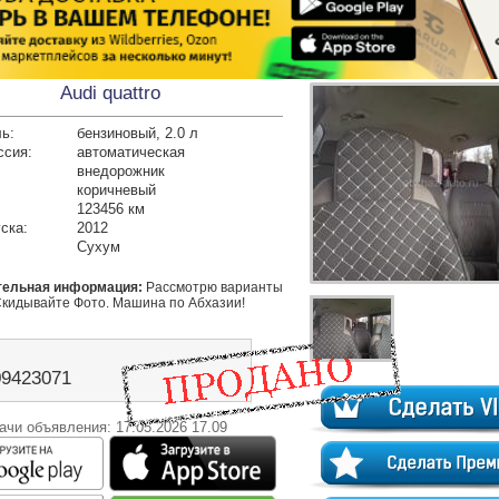
Audi quattro
ь:
бензиновый, 2.0 л
ссия:
автоматическая
внедорожник
коричневый
123456 км
ска:
2012
Сухум
тельная информация:
 Рассмотрю варианты 
Скидывайте Фото. Машина по Абхазии!
09423071
ачи объявления: 17.05.2026 17.09