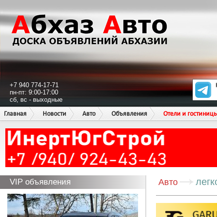
+7 940 774-17-71
пн-пт: 9:00-17:00
сб, вс - выходные
Главная
Новости
Авто
Объявления
Отели и гостиниц
легк
VIP объявления
Авто