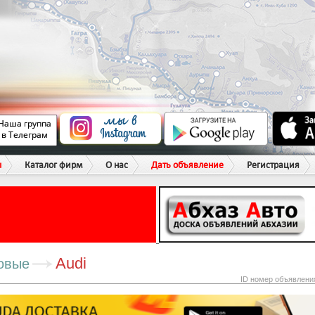
ы
Каталог фирм
О нас
Дать объявление
Регистрация
Audi
овые
ID номер объявлени