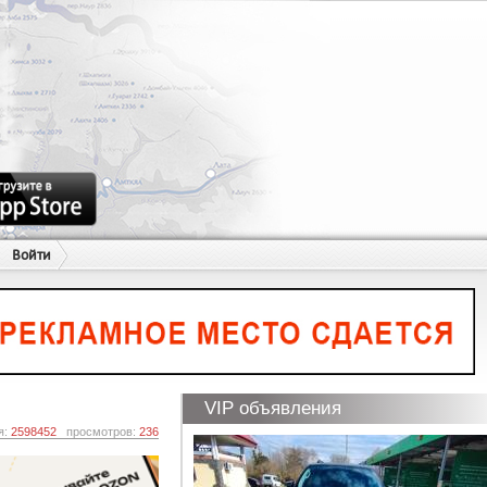
Войти
VIP объявления
я:
2598452
просмотров:
236