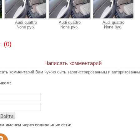
Audi quattro
Audi quattro
Audi quattro
None руб.
None руб.
None руб.
 (0)
Написать комментарий
исать комментарий Вам нужно быть
зарегистрированным
и авторизованны
иком:
Войти
им именем через социальные сети: