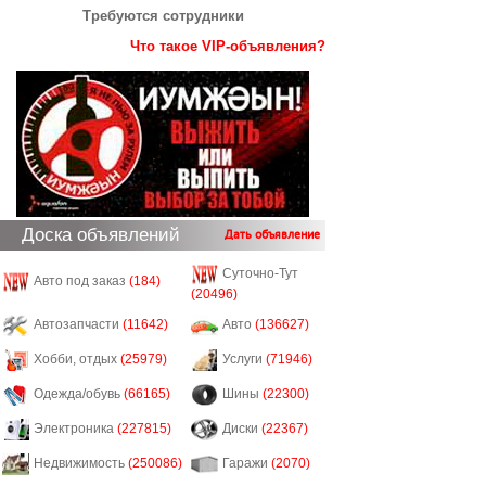
Требуются сотрудники
Что такое VIP-объявления?
Доска объявлений
Дать объявление
Суточно-Тут
Авто под заказ
(184)
(20496)
Автозапчасти
(11642)
Авто
(136627)
Хобби, отдых
(25979)
Услуги
(71946)
Одежда/обувь
(66165)
Шины
(22300)
Электроника
(227815)
Диски
(22367)
Недвижимость
(250086)
Гаражи
(2070)