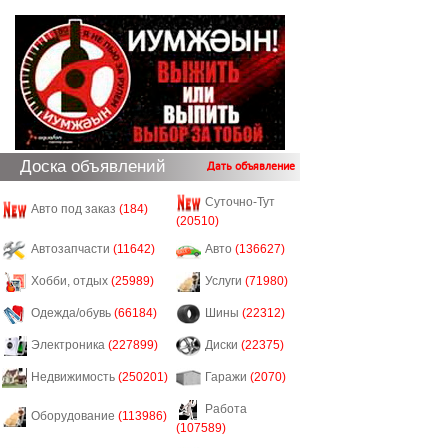
Доска объявлений
Дать объявление
Суточно-Тут
Авто под заказ
(184)
(20510)
Автозапчасти
(11642)
Авто
(136627)
Хобби, отдых
(25989)
Услуги
(71980)
Одежда/обувь
(66184)
Шины
(22312)
Электроника
(227899)
Диски
(22375)
Недвижимость
(250201)
Гаражи
(2070)
Работа
Оборудование
(113986)
(107589)