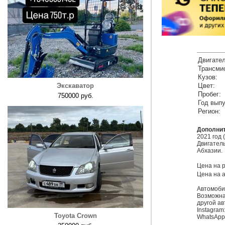
Двигател
Трансми
Кузов:
Экскаватор
Цвет:
Пробег:
750000 руб.
Год выпу
Регион:
Дополни
2021 год 
Двигатель
Абхазии.

Цена на р
Цена на а
Автомоби
Возможна
другой ав
Instagram:
Toyota Crown
WhatsApp 