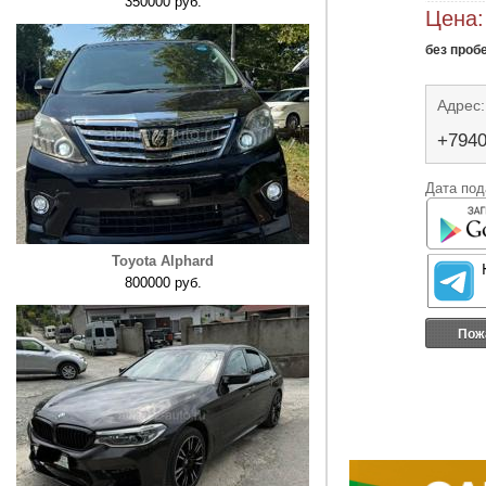
350000 руб.
Цена:
без проб
Адрес:
+794
Дата под
Toyota Alphard
800000 руб.
Пож