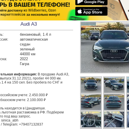
Audi A3
ь:
бензиновый, 1.4 л
ссия:
автоматическая
седан
зеленый
44000 км
ска:
2022
Гагра
тельная информация:
 В продаже Audi A3, 
(выпуск 31.12.2021), пробег 44 000 км. 
 1.4 на 150 сил. Без пробега по СНГ и 
оссийском учете: 2.450.000 ₽

бхазском учете: 2.100.000 ₽

ль находится в Цандрипше.

 льготная растаможка в РФ. Подберем 
то под ваш запрос.

 sinica_abh

/ Telegram: +79407132837 