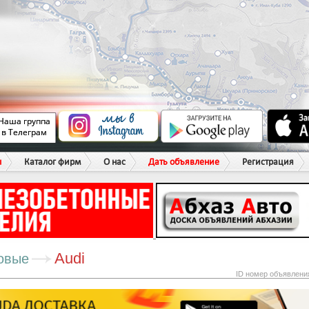
ы
Каталог фирм
О нас
Дать объявление
Регистрация
Audi
овые
ID номер объявлени