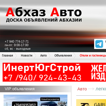
+7 940 774-17-71
пн-пт: 9:00-17:00
сб, вс - выходные
Главная
Новости
Авто
Объявления
Отели и гостиниц
легк
VIP объявления
Авто