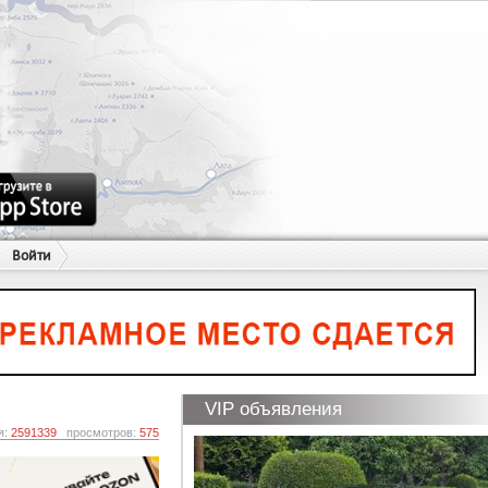
Войти
VIP объявления
я:
2591339
просмотров:
575