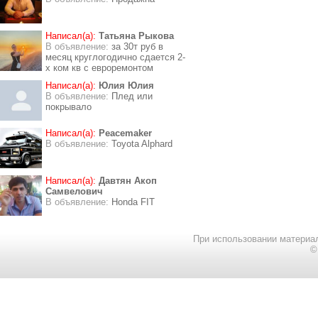
Написал(а):
Татьяна Рыкова
В объявление:
за 30т руб в
месяц круглогодично сдается 2-
х ком кв с евроремонтом
Написал(а):
Юлия Юлия
В объявление:
Плед или
покрывало
Написал(а):
Peacemaker
В объявление:
Toyota Alphard
Написал(а):
Давтян Акоп
Самвелович
В объявление:
Honda FIT
При использовании материал