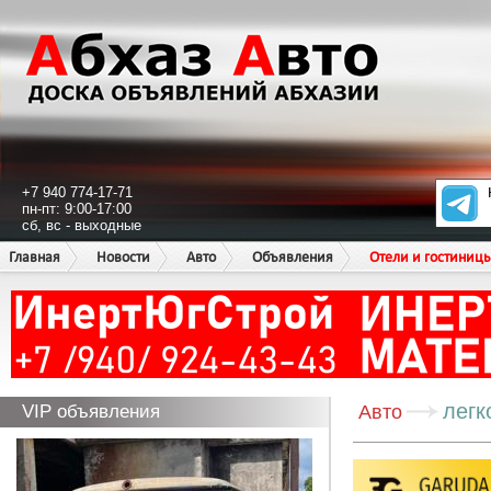
+7 940 774-17-71
пн-пт: 9:00-17:00
сб, вс - выходные
Главная
Новости
Авто
Объявления
Отели и гостиниц
легк
VIP объявления
Авто