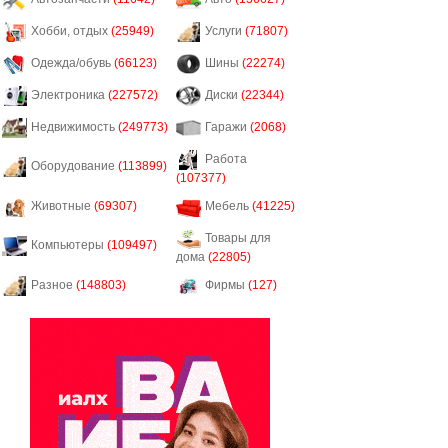
Хобби, отдых
(25949)
Услуги
(71807)
Одежда/обувь
(66123)
Шины
(22274)
Электроника
(227572)
Диски
(22344)
Недвижимость
(249773)
Гаражи
(2068)
Работа
Оборудование
(113899)
(107377)
Животные
(69307)
Мебель
(41225)
Товары для
Компьютеры
(109497)
дома
(22805)
Разное
(148803)
Фирмы
(127)