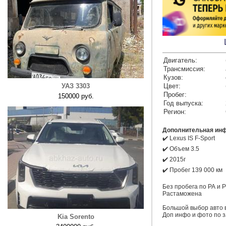
Двигатель:
Трансмиссия:
Кузов:
УАЗ 3303
Цвет:
Пробег:
150000 руб.
Год выпуска:
Регион:
Дополнительная ин
✔️ Lexus IS F-Sport

✔️ Объем 3.5

✔️ 2015г

✔️ Пробег 139 000 км

Без пробега по РА и Р
Растаможена

Большой выбор авто в 
Доп инфо и фото по за
Kia Sorento