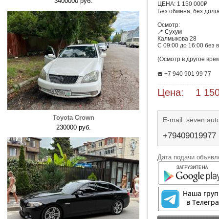
3400000 руб.
ЦЕНА: 1 150 000₽

Без обмена, без долга 
Осмотр:

📍 Сухум 

Калмыкова 28

С 09:00 до 16:00 без 
(Осмотр в другое врем
☎️ +7 940 901 99 77
Цена: 1 150
Toyota Crown
E-mail: seven.au
230000 руб.
+79409019977
Дата подачи объявле