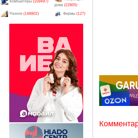
Компьютеры
(109497)
дома
(22805)
Разное
(148802)
Фирмы
(127)
Комментар