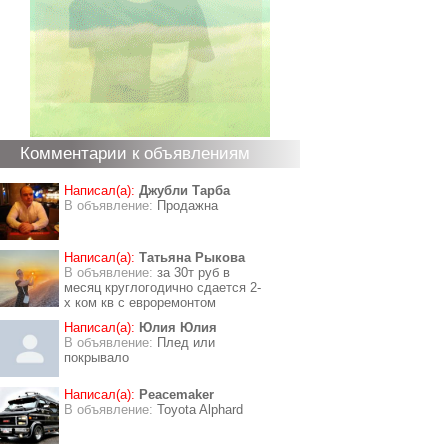
Комментарии к объявлениям
Написал(а):
Джубли Тарба
В объявление:
Продажна
Написал(а):
Татьяна Рыкова
В объявление:
за 30т руб в
месяц круглогодично сдается 2-
х ком кв с евроремонтом
Написал(а):
Юлия Юлия
В объявление:
Плед или
покрывало
Написал(а):
Peacemaker
В объявление:
Toyota Alphard