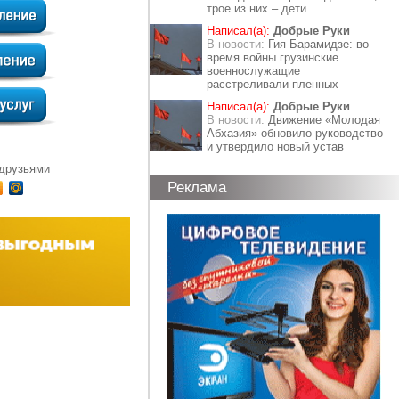
трое из них – дети.
Написал(а):
Добрые Руки
В новости:
Гия Барамидзе: во
время войны грузинские
военнослужащие
расстреливали пленных
Написал(а):
Добрые Руки
В новости:
Движение «Молодая
Абхазия» обновило руководство
и утвердило новый устав
 друзьями
Реклама