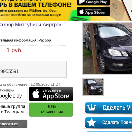
азбор Митсубиси Аиртрек
тельная информация:
 Разбор 
 1 руб.
09955591
ачи объявления: 12.05.2026 11.24
аловаться