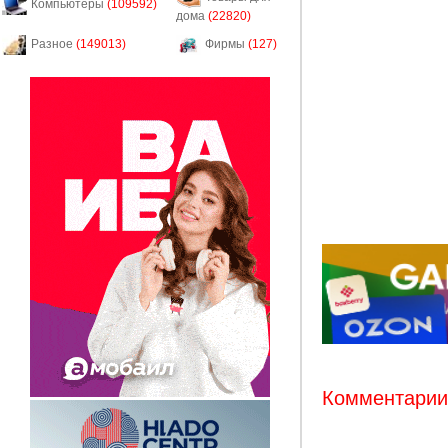
Компьютеры
(109592)
дома
(22820)
Разное
(149013)
Фирмы
(127)
Комментарии: