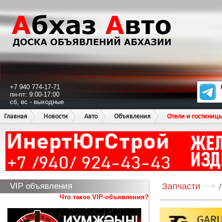
+7 940 774-17-71
пн-пт: 9:00-17:00
сб, вс - выходные
Главная
Новости
Авто
Объявления
Отели и гостиниц
VIP объявления
Запчасти
Что такое VIP-объявления?