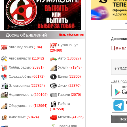
Р
Доска объявлений
Дать объявление
Дополни
Суточно-Тут
Цена:
Авто под заказ
(184)
(20498)
Автозапчасти
(11642)
Авто
(136627)
Хобби, отдых
(25981)
Услуги
(71948)
+794
Одежда/обувь
(66172)
Шины
(22300)
Дата под
Электроника
(227824)
Диски
(22370)
Недвижимость
(250102)
Гаражи
(2070)
Работа
Оборудование
(113964)
(107550)
Животные
(69424)
Мебель
(41266)
Пож
Товары для