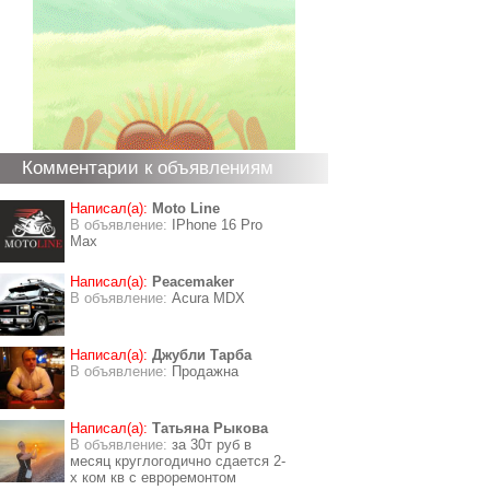
Комментарии к объявлениям
Написал(а):
Moto Line
В объявление:
IPhone 16 Pro
Max
Написал(а):
Peacemaker
В объявление:
Acura MDX
Написал(а):
Джубли Тарба
В объявление:
Продажна
Написал(а):
Татьяна Рыкова
В объявление:
за 30т руб в
месяц круглогодично сдается 2-
х ком кв с евроремонтом