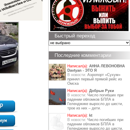
Быстрый переход
Последние комментарии
Написал(а):
АННА ЛЕВОНОВНА
Davtyan - ЭТО Я
В новости:
Аэропорт «Сухум»
принял первый прямой рейс из
Омска
Написал(а):
Добрые Руки
В новости:
Число погибших при
падении обломков БПЛА в
Геленджике выросло до шести,
трое из них – дети.
Написал(а):
kt
В новости:
Число погибших при
падении обломков БПЛА в
Геленджике выросло до шести,