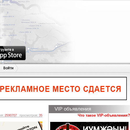
Войти
VIP объявления
Что такое VIP-объявления?
ия:
2590707
просмотров:
35