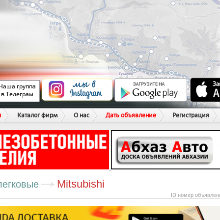
ы
Каталог фирм
О нас
Дать объявление
Регистрация
Mitsubishi
легковые
ID номер объявлен