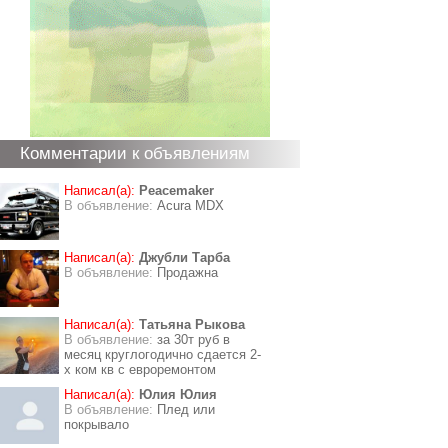
Комментарии к объявлениям
Написал(а):
Peacemaker
В объявление:
Acura MDX
Написал(а):
Джубли Тарба
В объявление:
Продажна
Написал(а):
Татьяна Рыкова
В объявление:
за 30т руб в
месяц круглогодично сдается 2-
х ком кв с евроремонтом
Написал(а):
Юлия Юлия
В объявление:
Плед или
покрывало