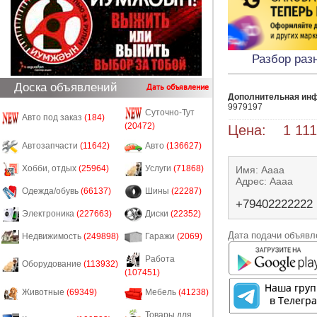
Разбор раз
Доска объявлений
Дать объявление
Дополнительная ин
9979197
Суточно-Тут
Авто под заказ
(184)
(20472)
Цена: 1 111
Автозапчасти
(11642)
Авто
(136627)
Хобби, отдых
(25964)
Услуги
(71868)
Имя: Аааа
Адрес: Аааа
Одежда/обувь
(66137)
Шины
(22287)
+79402222222
Электроника
(227663)
Диски
(22352)
Дата подачи объявле
Недвижимость
(249898)
Гаражи
(2069)
Работа
Оборудование
(113932)
(107451)
Животные
(69349)
Мебель
(41238)
Товары для