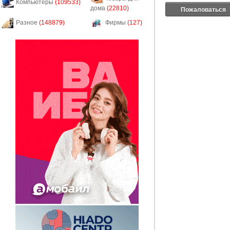
Компьютеры
(109533)
дома
(22810)
Пожаловаться
Разное
(148879)
Фирмы
(127)