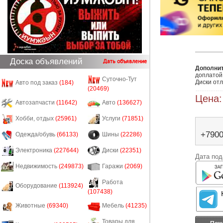
Доска объявлений
Дать объявление
Дополни
доплатой 
Суточно-Тут
Диски от
Авто под заказ
(184)
(20469)
Цена:
Автозапчасти
(11642)
Авто
(136627)
Хобби, отдых
(25961)
Услуги
(71851)
+790
Одежда/обувь
(66133)
Шины
(22286)
Электроника
(227644)
Диски
(22351)
Дата под
Недвижимость
(249873)
Гаражи
(2069)
Работа
Оборудование
(113924)
(107438)
Животные
(69340)
Мебель
(41235)
Товары для