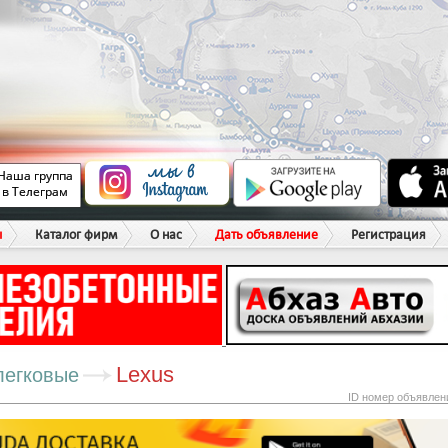
ы
Каталог фирм
О нас
Дать объявление
Регистрация
Lexus
легковые
ID номер объявлен