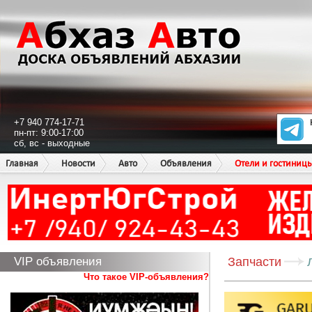
+7 940 774-17-71
пн-пт: 9:00-17:00
сб, вс - выходные
Главная
Новости
Авто
Объявления
Отели и гостиниц
VIP объявления
Запчасти
Что такое VIP-объявления?