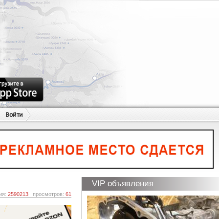
Войти
VIP объявления
ия:
2590213
просмотров:
61