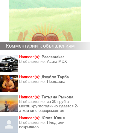
Комментарии к объявлениям
Написал(а):
Peacemaker
В объявление:
Acura MDX
Написал(а):
Джубли Тарба
В объявление:
Продажна
Написал(а):
Татьяна Рыкова
В объявление:
за 30т руб в
месяц круглогодично сдается 2-
х ком кв с евроремонтом
Написал(а):
Юлия Юлия
В объявление:
Плед или
покрывало