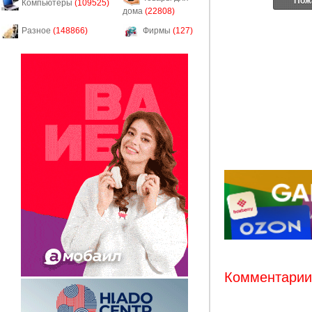
Пож
Компьютеры
(109525)
дома
(22808)
Разное
(148866)
Фирмы
(127)
Комментарии: