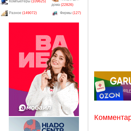
Компьютеры
(109625)
дома
(22826)
Разное
(149072)
Фирмы
(127)
Комментар