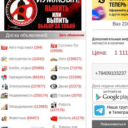
Ваз 21
Доска объявлений
Дать объявление
Дополнительная ин
запчасти в наличии 
Суточно-Тут
Авто под заказ
(184)
(20506)
Цена: 1 111
Автозапчасти
(11642)
Авто
(136627)
Хобби, отдых
(25988)
Услуги
(71976)
+79409103237
Одежда/обувь
(66181)
Шины
(22308)
Дата подачи объявле
Электроника
(227877)
Диски
(22373)
Недвижимость
(250174)
Гаражи
(2070)
Работа
Оборудование
(113983)
(107576)
Животные
(69457)
Мебель
(41276)
Пожаловаться
Товары для