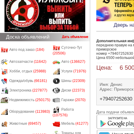
Дверь н
Доска объявлений
Дать объявление
Дополнительная ин
переднею правую на м
Суточно-Тут
приморское

Авто под заказ
(184)
(20506)
номер +79407252630 т
Цена 6500 небольшой
Автозапчасти
(11642)
Авто
(136627)
Цена: 6 500
Хобби, отдых
(25988)
Услуги
(71976)
Одежда/обувь
(66181)
Шины
(22309)
Имя: Денис
Адрес: Приморск
Электроника
(227877)
Диски
(22373)
+79407252630
Недвижимость
(250175)
Гаражи
(2070)
Работа
Оборудование
(113983)
Дата подачи объявле
(107576)
Животные
(69457)
Мебель
(41277)
Товары для